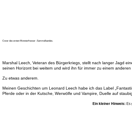
Cover des ersten Monsterfresser -Sammelbandes.
Marshal Leech, Veteran des Bürgerkriegs, stellt nach langer Jagd ein
seinen Horizont bei weitem und wird ihn für immer zu einem andere
Zu etwas anderem.
Meinen Geschichten um Leonard Leech habe ich das Label „Fantastis
Pferde oder in der Kutsche, Werwölfe und Vampire, Duelle auf staubi
Ein kleiner Hinweis:
Es 