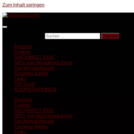
Zum Inhalt springen
Suchen nach:
Deutsch
English
NACHWELT 2018
NEU: Der Bloodword-Shop
Der Monsterfresser
Einzelne Werke
Links
TIP: DLW
KOOPERATIONEN
Deutsch
English
NACHWELT 2018
NEU: Der Bloodword-Shop
Der Monsterfresser
Einzelne Werke
Links