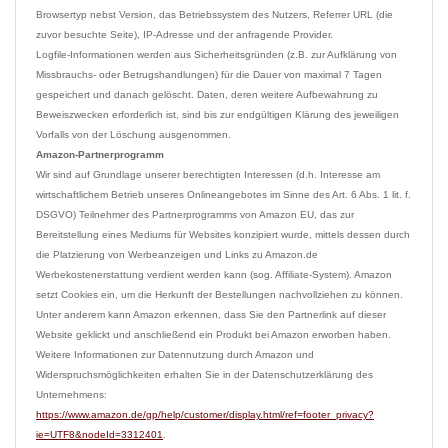
Browsertyp nebst Version, das Betriebssystem des Nutzers, Referrer URL (die 
zuvor besuchte Seite), IP-Adresse und der anfragende Provider.
Logfile-Informationen werden aus Sicherheitsgründen (z.B. zur Aufklärung von 
Missbrauchs- oder Betrugshandlungen) für die Dauer von maximal 7 Tagen 
gespeichert und danach gelöscht. Daten, deren weitere Aufbewahrung zu 
Beweiszwecken erforderlich ist, sind bis zur endgültigen Klärung des jeweiligen 
Amazon-Partnerprogramm
Wir sind auf Grundlage unserer berechtigten Interessen (d.h. Interesse am 
wirtschaftlichem Betrieb unseres Onlineangebotes im Sinne des Art. 6 Abs. 1 lit. f. 
DSGVO) Teilnehmer des Partnerprogramms von Amazon EU, das zur 
Bereitstellung eines Mediums für Websites konzipiert wurde, mittels dessen durch 
die Platzierung von Werbeanzeigen und Links zu Amazon.de 
Werbekostenerstattung verdient werden kann (sog. Affiliate-System). Amazon 
setzt Cookies ein, um die Herkunft der Bestellungen nachvollziehen zu können. 
Unter anderem kann Amazon erkennen, dass Sie den Partnerlink auf dieser 
Website geklickt und anschließend ein Produkt bei Amazon erworben haben.
Weitere Informationen zur Datennutzung durch Amazon und 
Widerspruchsmöglichkeiten erhalten Sie in der Datenschutzerklärung des 
Unternehmens: 
https://www.amazon.de/gp/help/customer/display.html/ref=footer_privacy?
ie=UTF8&nodeId=3312401