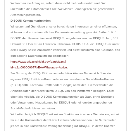
Wir löschen die Anfragen, sofern diese nicht mehr erforderlich sind. Wir 
überprüfen die Erforderlichkeit alle zwei Jahre; Ferner gelten die gesetzlichen 
DISQUS-Kommentarfunktion
Wir setzen auf Grundlage unserer berechtigten Interessen an einer effizienten, 
sicheren und nutzerfreundlichen Kommentarverwaltung gem. Art. 6 Abs. 1 lit. f. 
DSGVO den Kommentardienst DISQUS, angeboten von der DISQUS, Inc., 301 
Howard St, Floor 3 San Francisco, California- 94105, USA, ein. DISQUS ist unter 
dem Privacy-Shield-Abkommen zertifiziert und bietet hierdurch eine Garantie, das 
europäische Datenschutzrecht einzuhalten: 
https://www.privacyshield.gov/participant?
id=a2zt0000000TRkEAAW&status=Active
.
Zur Nutzung der DISQUS Kommentarfunktion können Nutzer sich über ein 
eigenes DISQUS-Nutzer-Konto oder einen bestehende Social-Media-Konten 
(z.B. OpenID, Facebook, Twitter oder Google) anmelden. Hierbei werden die 
Anmeldedaten der Nutzer durch DISQS von den Plattformen bezogen. Es ist 
ebenfalls möglich, die DISQUS-Kommentarfunktion als Gast, ohne Erstellung 
oder Verwendung Nutzerkontos bei DISQUS oder einem der angegebenen 
Social-Media-Anbieter, zu nutzen.

Wir betten lediglich DISQUS mit seinen Funktionen in unsere Website ein, wobei 
wir auf die Kommentare der Nutzer Einfluss nehmen können. Die Nutzer treten 
jedoch in eine unmittelbare Vertragsbeziehung mit DISQUS, in deren Rahmen 