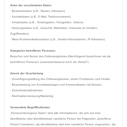
Arten der verarbeiteten Daten:
- Bestandsdaten (z.B., Namen, Adressen).

- Kontaktdaten (z.B., E-Mail, Telefonnummern).

- Inhaltsdaten (z.B., Texteingaben, Fotografien, Videos).

- Nutzungsdaten (z.B., besuchte Webseiten, Interesse an Inhalten, 
Zugriffszeiten).

- Meta-/Kommunikationsdaten (z.B., Geräte-Informationen, IP-Adressen).

Kategorien betroffener Personen
Besucher und Nutzer des Onlineangebotes (Nachfolgend bezeichnen wir die 
betroffenen Personen zusammenfassend auch als „Nutzer“).

Zweck der Verarbeitung
- Zurverfügungstellung des Onlineangebotes, seiner Funktionen und Inhalte.

- Beantwortung von Kontaktanfragen und Kommunikation mit Nutzern.

- Sicherheitsmaßnahmen.

- Reichweitenmessung/Marketing

Verwendete Begrifflichkeiten 
„Personenbezogene Daten“ sind alle Informationen, die sich auf eine 
identifizierte oder identifizierbare natürliche Person (im Folgenden „betroffene 
Person“) beziehen; als identifizierbar wird eine natürliche Person angesehen, die 