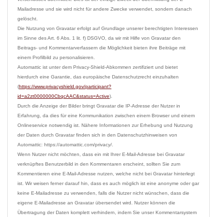
Mailadresse und sie wird nicht für andere Zwecke verwendet, sondern danach 
gelöscht.

Die Nutzung von Gravatar erfolgt auf Grundlage unserer berechtigten Interessen 
im Sinne des Art. 6 Abs. 1 lit. f) DSGVO, da wir mit Hilfe von Gravatar den 
Beitrags- und Kommentarverfassern die Möglichkeit bieten ihre Beiträge mit 
einem Profilbild zu personalisieren.

Automattic ist unter dem Privacy-Shield-Abkommen zertifiziert und bietet 
hierdurch eine Garantie, das europäische Datenschutzrecht einzuhalten 
(
https://www.privacyshield.gov/participant?
id=a2zt0000000CbqcAAC&status=Active
).

Durch die Anzeige der Bilder bringt Gravatar die IP-Adresse der Nutzer in 
Erfahrung, da dies für eine Kommunikation zwischen einem Browser und einem 
Onlineservice notwendig ist. Nähere Informationen zur Erhebung und Nutzung 
der Daten durch Gravatar finden sich in den Datenschutzhinweisen von 
Automattic: https://automattic.com/privacy/.

Wenn Nutzer nicht möchten, dass ein mit Ihrer E-Mail-Adresse bei Gravatar 
verknüpftes Benutzerbild in den Kommentaren erscheint, sollten Sie zum 
Kommentieren eine E-Mail-Adresse nutzen, welche nicht bei Gravatar hinterlegt 
ist. Wir weisen ferner darauf hin, dass es auch möglich ist eine anonyme oder gar 
keine E-Mailadresse zu verwenden, falls die Nutzer nicht wünschen, dass die 
eigene E-Mailadresse an Gravatar übersendet wird. Nutzer können die 
Übertragung der Daten komplett verhindern, indem Sie unser Kommentarsystem 