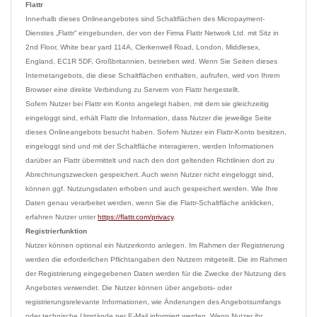
Flattr
Innerhalb dieses Onlineangebotes sind Schaltflächen des Micropayment-
Dienstes „Flattr“ eingebunden, der von der Firma Flattr Network Ltd. mit Sitz in 
2nd Floor, White bear yard 114A, Clerkenwell Road, London, Middlesex, 
England, EC1R 5DF, Großbritannien, betrieben wird. Wenn Sie Seiten dieses 
Internetangebots, die diese Schaltflächen enthalten, aufrufen, wird von Ihrem 
Browser eine direkte Verbindung zu Servern von Flattr hergestellt.
Sofern Nutzer bei Flattr ein Konto angelegt haben, mit dem sie gleichzeitig 
eingeloggt sind, erhält Flattr die Information, dass Nutzer die jeweilige Seite 
dieses Onlineangebots besucht haben. Sofern Nutzer ein Flattr-Konto besitzen, 
eingeloggt sind und mit der Schaltfläche interagieren, werden Informationen 
darüber an Flattr übermittelt und nach den dort geltenden Richtlinien dort zu 
Abrechnungszwecken gespeichert. Auch wenn Nutzer nicht eingeloggt sind, 
können ggf. Nutzungsdaten erhoben und auch gespeichert werden. Wie Ihre 
Daten genau verarbeitet werden, wenn Sie die Flattr-Schaltfläche anklicken, 
erfahren Nutzer unter 
https://flattr.com/privacy
Registrierfunktion
Nutzer können optional ein Nutzerkonto anlegen. Im Rahmen der Registrierung 
werden die erforderlichen Pflichtangaben den Nutzern mitgeteilt. Die im Rahmen 
der Registrierung eingegebenen Daten werden für die Zwecke der Nutzung des 
Angebotes verwendet. Die Nutzer können über angebots- oder 
registrierungsrelevante Informationen, wie Änderungen des Angebotsumfangs 
oder technische Umstände per E-Mail informiert werden. Wenn Nutzer ihr 