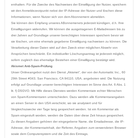
enthalten. Für die Zwecke des Nachweises der Einwilligung der Nutzer, speichern 
wir den Anmeldezeotpunkt nebst der IP-Adresse der Nutzer und löschen diese 
Informationen, wenn Nutzer sich von dem Abonnement abmelden.
Sie können den Empfang unseres ABonnemenets jederzeit kündigen, d.h. Ihre 
Einwilligungen widerrufen. Wir können die ausgetragenen E-Mailadressen bis zu 
drei Jahren auf Grundlage unserer berechtigten Interessen speichern bevor wir 
sie löschen, um eine ehemals gegebene Einwilligung nachweisen zu können. Die 
Verarbeitung dieser Daten wird auf den Zweck einer möglichen Abwehr von 
Ansprüchen beschränkt. Ein individueller Löschungsantrag ist jederzeit möglich, 
Akismet Anti-Spam-Prüfung
Unser Onlineangebot nutzt den Dienst „Akismet“, der von der Automattic Inc., 60 
29th Street #343, San Francisco, CA 94110, USA, angeboten wird. Die Nutzung 
erfolgt auf Grundlage unserer berechtigten Interessen im Sinne des Art. 6 Abs. 1 
lit. f) DSGVO. Mit Hilfe dieses Dienstes werden Kommentare echter Menschen 
von Spam-Kommentaren unterschieden. Dazu werden alle Kommentarangaben 
an einen Server in den USA verschickt, wo sie analysiert und für 
Vergleichszwecke vier Tage lang gespeichert werden. Ist ein Kommentar als 
Spam eingestuft worden, werden die Daten über diese Zeit hinaus gespeichert. 
Zu diesen Angaben gehören der eingegebene Name, die Emailadresse, die IP-
Adresse, der Kommentarinhalt, der Referrer, Angaben zum verwendeten Browser 
sowie dem Computersystem und die Zeit des Eintrags.