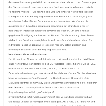
das sowohl unseren geschäftlichen Interessen dient, als auch den Erwartungen 
der Nutzer entspricht und uns ferner den Nachweis von Einwilligungen erlaubt.

Kündigung/Widerruf - Sie können den Empfang unseres Newsletters jederzeit 
kündigen, d.h. Ihre Einwilligungen widerrufen. Einen Link zur Kündigung des 
Newsletters finden Sie am Ende eines jeden Newsletters. Wir können die 
ausgetragenen E-Mailadressen bis zu drei Jahren auf Grundlage unserer 
berechtigten Interessen speichern bevor wir sie löschen, um eine ehemals 
gegebene Einwilligung nachweisen zu können. Die Verarbeitung dieser Daten 
wird auf den Zweck einer möglichen Abwehr von Ansprüchen beschränkt. Ein 
individueller Löschungsantrag ist jederzeit möglich, sofern zugleich das 
Newsletter - Versanddienstleister
Der Versand der Newsletter erfolgt mittels des Versanddienstleisters „MailChimp“, 
einer Newsletterversandplattform des US-Anbieters Rocket Science Group, LLC, 
675 Ponce De Leon Ave NE #5000, Atlanta, GA 30308, USA. Die 
Datenschutzbestimmungen des Versanddienstleisters können Sie hier einsehen: 
https://mailchimp.com/legal/privacy/. The Rocket Science Group LLC d/b/a 
MailChimp ist unter dem Privacy-Shield-Abkommen zertifiziert und bietet hierdurch 
eine Garantie, das europäisches Datenschutzniveau einzuhalten 
(https://www.privacyshield.gov/participant?
id=a2zt0000000TO6hAAG&status=Active). Der Versanddienstleister wird auf 
Grundlage unserer berechtigten Interessen gem. Art. 6 Abs. 1 lit. f DSGVO und 