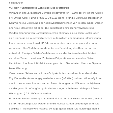
VG Wort / Skalierbares Zentrales Messverfahren
Wir nutzen das „Skalierbare Zentrale Messverfahren“ (SZM) der INFOnline GmbH 
(INFOnline GmbH, Brühler Str. 9, D-53119 Bonn. ) für die Ermittlung statistischer 
Kennwerte zur Ermittlung der Kopierwahrscheinlichkeit von Texten. Dabei werden 
anonyme Messwerte erhoben. Die Zugriffszahlenmessung verwendet zur 
Wiedererkennung von Computersystemen alternativ ein Session-Cookie oder 
eine Signatur, die aus verschiedenen automatisch übertragenen Informationen 
Ihres Browsers erstellt wird. IP-Adressen werden nur in anonymisierter Form 
verarbeitet. Das Verfahren wurde unter der Beachtung des Datenschutzes 
entwickelt. Einziges Ziel des Verfahrens ist es, die Kopierwahrscheinlichkeit 
einzelner Texte zu ermitteln. Zu keinem Zeitpunkt werden einzelne Nutzer 
identifiziert. Ihre Identität bleibt immer geschützt. Sie erhalten über das System 
keine Werbung.
Viele unserer Seiten sind mit JavaScript-Aufrufen versehen, über die wir die 
Zugriffe an die Verwertungsgesellschaft Wort (VG Wort) melden. Wir ermöglichen 
damit, dass unsere Autoren an den Ausschüttungen der VG Wort partizipieren, 
die die gesetzliche Vergütung für die Nutzungen urheberrechtlich geschützter 
Werke gem. § 53 UrhG sicherstellen.

Es werden hierbei Nutzungsdaten und Metadaten der Nutzer verarbeitet, wobei 
die IP-Adressen gekürzt werden und die Messverfahren pseudonym sind. Die 
gekürzte IP-Adresse wird maximal 60 Tage gespeichert. Die Nutzungsdaten in 