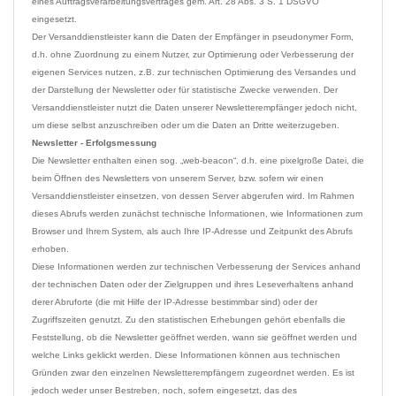
eines Auftragsverarbeitungsvertrages gem. Art. 28 Abs. 3 S. 1 DSGVO 
eingesetzt.
Der Versanddienstleister kann die Daten der Empfänger in pseudonymer Form, 
d.h. ohne Zuordnung zu einem Nutzer, zur Optimierung oder Verbesserung der 
eigenen Services nutzen, z.B. zur technischen Optimierung des Versandes und 
der Darstellung der Newsletter oder für statistische Zwecke verwenden. Der 
Versanddienstleister nutzt die Daten unserer Newsletterempfänger jedoch nicht, 
Newsletter - Erfolgsmessung
Die Newsletter enthalten einen sog. „web-beacon“, d.h. eine pixelgroße Datei, die 
beim Öffnen des Newsletters von unserem Server, bzw. sofern wir einen 
Versanddienstleister einsetzen, von dessen Server abgerufen wird. Im Rahmen 
dieses Abrufs werden zunächst technische Informationen, wie Informationen zum 
Browser und Ihrem System, als auch Ihre IP-Adresse und Zeitpunkt des Abrufs 
erhoben.
Diese Informationen werden zur technischen Verbesserung der Services anhand 
der technischen Daten oder der Zielgruppen und ihres Leseverhaltens anhand 
derer Abruforte (die mit Hilfe der IP-Adresse bestimmbar sind) oder der 
Zugriffszeiten genutzt. Zu den statistischen Erhebungen gehört ebenfalls die 
Feststellung, ob die Newsletter geöffnet werden, wann sie geöffnet werden und 
welche Links geklickt werden. Diese Informationen können aus technischen 
Gründen zwar den einzelnen Newsletterempfängern zugeordnet werden. Es ist 
jedoch weder unser Bestreben, noch, sofern eingesetzt, das des 