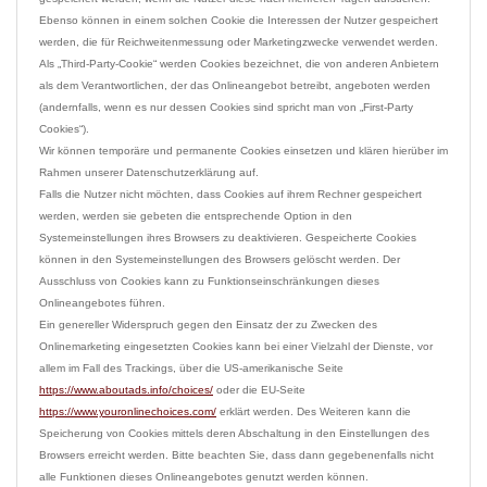
Ebenso können in einem solchen Cookie die Interessen der Nutzer gespeichert 
werden, die für Reichweitenmessung oder Marketingzwecke verwendet werden. 
Als „Third-Party-Cookie“ werden Cookies bezeichnet, die von anderen Anbietern 
als dem Verantwortlichen, der das Onlineangebot betreibt, angeboten werden 
(andernfalls, wenn es nur dessen Cookies sind spricht man von „First-Party 
Cookies“).

Wir können temporäre und permanente Cookies einsetzen und klären hierüber im 
Rahmen unserer Datenschutzerklärung auf.

Falls die Nutzer nicht möchten, dass Cookies auf ihrem Rechner gespeichert 
werden, werden sie gebeten die entsprechende Option in den 
Systemeinstellungen ihres Browsers zu deaktivieren. Gespeicherte Cookies 
können in den Systemeinstellungen des Browsers gelöscht werden. Der 
Ausschluss von Cookies kann zu Funktionseinschränkungen dieses 
Onlineangebotes führen.

Ein genereller Widerspruch gegen den Einsatz der zu Zwecken des 
Onlinemarketing eingesetzten Cookies kann bei einer Vielzahl der Dienste, vor 
allem im Fall des Trackings, über die US-amerikanische Seite 
https://www.aboutads.info/choices/
 oder die EU-Seite 
https://www.youronlinechoices.com/
 erklärt werden. Des Weiteren kann die 
Speicherung von Cookies mittels deren Abschaltung in den Einstellungen des 
Browsers erreicht werden. Bitte beachten Sie, dass dann gegebenenfalls nicht 