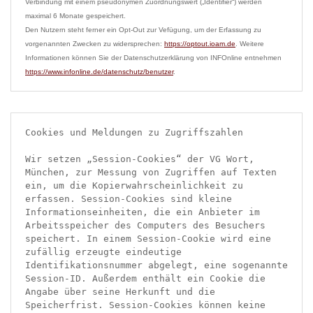
Verbindung mit einem pseudonymen Zuordnungswert („Identifier“) werden 
maximal 6 Monate gespeichert.

Den Nutzern steht ferner ein Opt-Out zur Vefügung, um der Erfassung zu 
vorgenannten Zwecken zu widersprechen: 
https://optout.ioam.de
. Weitere 
Informationen können Sie der Datenschutzerklärung von INFOnline entnehmen 
https://www.infonline.de/datenschutz/benutzer
Cookies und Meldungen zu Zugriffszahlen

Wir setzen „Session-Cookies“ der VG Wort, 
München, zur Messung von Zugriffen auf Texten 
ein, um die Kopierwahrscheinlichkeit zu 
erfassen. Session-Cookies sind kleine 
Informationseinheiten, die ein Anbieter im 
Arbeitsspeicher des Computers des Besuchers 
speichert. In einem Session-Cookie wird eine 
zufällig erzeugte eindeutige 
Identifikationsnummer abgelegt, eine sogenannte 
Session-ID. Außerdem enthält ein Cookie die 
Angabe über seine Herkunft und die 
Speicherfrist. Session-Cookies können keine 