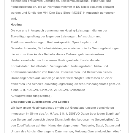
elektronisch erbrachten Leistungen, Telekommunikations-, Rundfunk- und 
Fernsehleistungen, die an Nichtunternehmer in EU-Mitgliedstaaten erbracht 
werden und für die der Mini-One-Stop-Shop (MOSS) in Anspruch genommen 
Hosting
Die von uns in Anspruch genommenen Hosting-Leistungen dienen der 
Zurverfügungstellung der folgenden Leistungen: Infrastruktur- und 
Plattformdienstleistungen, Rechenkapazität, Speicherplatz und 
Datenbankdienste, Sicherheitsleistungen sowie technische Wartungsleistungen, 
die wir zum Zwecke des Betriebs dieses Onlineangebotes einsetzen.
Hierbei verarbeiten wir, bzw. unser Hostinganbieter Bestandsdaten, 
Kontaktdaten, Inhaltsdaten, Vertragsdaten, Nutzungsdaten, Meta- und 
Kommunikationsdaten von Kunden, Interessenten und Besuchern dieses 
Onlineangebotes auf Grundlage unserer berechtigten Interessen an einer 
effizienten und sicheren Zurverfügungstellung dieses Onlineangebotes gem. Art. 
6 Abs. 1 lit. f DSGVO i.V.m. Art. 28 DSGVO (Abschluss 
Erhebung von Zugriffsdaten und Logfiles
Wir, bzw. unser Hostinganbieter, erhebt auf Grundlage unserer berechtigten 
Interessen im Sinne des Art. 6 Abs. 1 lit. f. DSGVO Daten über jeden Zugriff auf 
den Server, auf dem sich dieser Dienst befindet (sogenannte Serverlogfiles). Zu 
den Zugriffsdaten gehören Name der abgerufenen Webseite, Datei, Datum und 
Uhrzeit des Abrufs, übertragene Datenmenge, Meldung über erfolgreichen Abruf, 