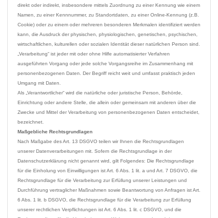
direkt oder indirekt, insbesondere mittels Zuordnung zu einer Kennung wie einem 
Namen, zu einer Kennnummer, zu Standortdaten, zu einer Online-Kennung (z.B. 
Cookie) oder zu einem oder mehreren besonderen Merkmalen identifiziert werden 
kann, die Ausdruck der physischen, physiologischen, genetischen, psychischen, 
wirtschaftlichen, kulturellen oder sozialen Identität dieser natürlichen Person sind.

„Verarbeitung“ ist jeder mit oder ohne Hilfe automatisierter Verfahren 
ausgeführten Vorgang oder jede solche Vorgangsreihe im Zusammenhang mit 
personenbezogenen Daten. Der Begriff reicht weit und umfasst praktisch jeden 
Umgang mit Daten.

Als „Verantwortlicher“ wird die natürliche oder juristische Person, Behörde, 
Einrichtung oder andere Stelle, die allein oder gemeinsam mit anderen über die 
Zwecke und Mittel der Verarbeitung von personenbezogenen Daten entscheidet, 
Maßgebliche Rechtsgrundlagen
Nach Maßgabe des Art. 13 DSGVO teilen wir Ihnen die Rechtsgrundlagen 
unserer Datenverarbeitungen mit. Sofern die Rechtsgrundlage in der 
Datenschutzerklärung nicht genannt wird, gilt Folgendes: Die Rechtsgrundlage 
für die Einholung von Einwilligungen ist Art. 6 Abs. 1 lit. a und Art. 7 DSGVO, die 
Rechtsgrundlage für die Verarbeitung zur Erfüllung unserer Leistungen und 
Durchführung vertraglicher Maßnahmen sowie Beantwortung von Anfragen ist Art. 
6 Abs. 1 lit. b DSGVO, die Rechtsgrundlage für die Verarbeitung zur Erfüllung 
unserer rechtlichen Verpflichtungen ist Art. 6 Abs. 1 lit. c DSGVO, und die 