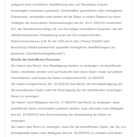
aufgrund einer rechtlichen Verpflichtung oder auf Grundlage unserer 
berechtigten Interessen geschieht. Vorbehaltlich gesetzlicher oder vertraglicher 
Erlaubnisse, verarbeiten oder lassen wir die Daten in einem Drittland nur beim 
Vorliegen der besonderen Voraussetzungen der Art. 44 ff. DSGVO verarbeiten. 
D.h. die Verarbeitung erfolgt z.B. auf Grundlage besonderer Garantien, wie der 
offiziell anerkannten Feststellung eines der EU entsprechenden 
Datenschutzniveaus (z.B. für die USA durch das „Privacy Shield“) oder 
Beachtung offiziell anerkannter spezieller vertraglicher Verpflichtungen (so 
Rechte der betroffenen Personen
Sie haben das Recht, eine Bestätigung darüber zu verlangen, ob betreffende 
Daten verarbeitet werden und auf Auskunft über diese Daten sowie auf weitere 
Informationen und Kopie der Daten entsprechend Art. 15 DSGVO.

Sie haben entsprechend. Art. 16 DSGVO das Recht, die Vervollständigung der 
Sie betreffenden Daten oder die Berichtigung der Sie betreffenden unrichtigen 
Daten zu verlangen.

Sie haben nach Maßgabe des Art. 17 DSGVO das Recht zu verlangen, dass 
betreffende Daten unverzüglich gelöscht werden, bzw. alternativ nach Maßgabe 
des Art. 18 DSGVO eine Einschränkung der Verarbeitung der Daten zu 
verlangen.

Sie haben das Recht zu verlangen, dass die Sie betreffenden Daten, die Sie uns 
bereitgestellt haben nach Maßgabe des Art. 20 DSGVO zu erhalten und deren 