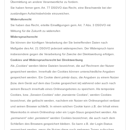
Übermittlung an andere Verantwortliche zu fordern.

Sie haben ferner gem. Art. 77 DSGVO das Recht, eine Beschwerde bei der 
Widerrufsrecht
Sie haben das Recht, erteilte Einwilligungen gem. Art. 7 Abs. 3 DSGVO mit 
Widerspruchsrecht
Sie können der künftigen Verarbeitung der Sie betreffenden Daten nach 
Maßgabe des Art. 21 DSGVO jederzeit widersprechen. Der Widerspruch kann 
Cookies und Widerspruchsrecht bei Direktwerbung
Als „Cookies“ werden kleine Dateien bezeichnet, die auf Rechnern der Nutzer 
gespeichert werden. Innerhalb der Cookies können unterschiedliche Angaben 
gespeichert werden. Ein Cookie dient primär dazu, die Angaben zu einem Nutzer 
(bzw. dem Gerät auf dem das Cookie gespeichert ist) während oder auch nach 
seinem Besuch innerhalb eines Onlineangebotes zu speichern. Als temporäre 
Cookies, bzw. „Session-Cookies“ oder „transiente Cookies“, werden Cookies 
bezeichnet, die gelöscht werden, nachdem ein Nutzer ein Onlineangebot verlässt 
und seinen Browser schließt. In einem solchen Cookie kann z.B. der Inhalt eines 
Warenkorbs in einem Onlineshop oder ein Login-Staus gespeichert werden. Als 
„permanent“ oder „persistent“ werden Cookies bezeichnet, die auch nach dem 
Schließen des Browsers gespeichert bleiben. So kann z.B. der Login-Status 
gespeichert werden, wenn die Nutzer diese nach mehreren Tagen aufsuchen. 