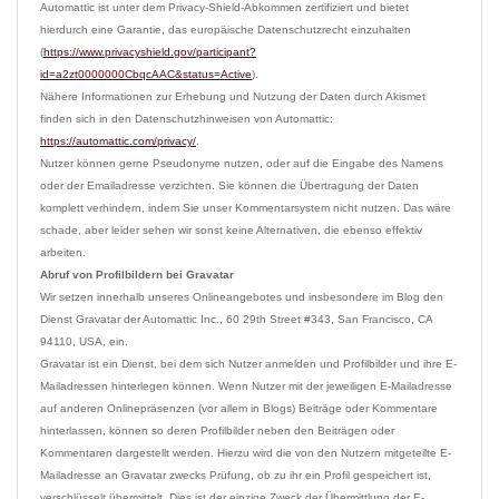
Automattic ist unter dem Privacy-Shield-Abkommen zertifiziert und bietet 
hierdurch eine Garantie, das europäische Datenschutzrecht einzuhalten 
(
https://www.privacyshield.gov/participant?
id=a2zt0000000CbqcAAC&status=Active
).

Nähere Informationen zur Erhebung und Nutzung der Daten durch Akismet 
finden sich in den Datenschutzhinweisen von Automattic: 
https://automattic.com/privacy/
.

Nutzer können gerne Pseudonyme nutzen, oder auf die Eingabe des Namens 
oder der Emailadresse verzichten. Sie können die Übertragung der Daten 
komplett verhindern, indem Sie unser Kommentarsystem nicht nutzen. Das wäre 
schade, aber leider sehen wir sonst keine Alternativen, die ebenso effektiv 
Abruf von Profilbildern bei Gravatar
Wir setzen innerhalb unseres Onlineangebotes und insbesondere im Blog den 
Dienst Gravatar der Automattic Inc., 60 29th Street #343, San Francisco, CA 
94110, USA, ein.
Gravatar ist ein Dienst, bei dem sich Nutzer anmelden und Profilbilder und ihre E-
Mailadressen hinterlegen können. Wenn Nutzer mit der jeweiligen E-Mailadresse 
auf anderen Onlinepräsenzen (vor allem in Blogs) Beiträge oder Kommentare 
hinterlassen, können so deren Profilbilder neben den Beiträgen oder 
Kommentaren dargestellt werden. Hierzu wird die von den Nutzern mitgeteilte E-
Mailadresse an Gravatar zwecks Prüfung, ob zu ihr ein Profil gespeichert ist, 
verschlüsselt übermittelt. Dies ist der einzige Zweck der Übermittlung der E-