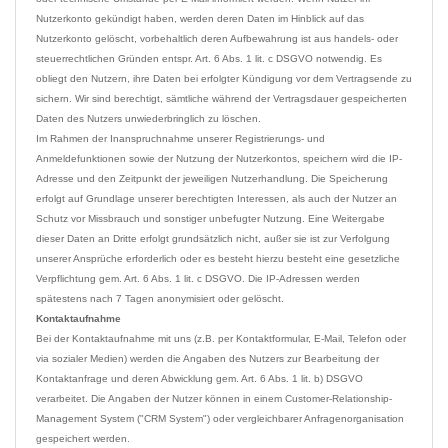
Nutzerkonto gekündigt haben, werden deren Daten im Hinblick auf das 
Nutzerkonto gelöscht, vorbehaltlich deren Aufbewahrung ist aus handels- oder 
steuerrechtlichen Gründen entspr. Art. 6 Abs. 1 lit. c DSGVO notwendig. Es 
obliegt den Nutzern, ihre Daten bei erfolgter Kündigung vor dem Vertragsende zu 
sichern. Wir sind berechtigt, sämtliche während der Vertragsdauer gespeicherten 
Daten des Nutzers unwiederbringlich zu löschen.
Im Rahmen der Inanspruchnahme unserer Registrierungs- und 
Anmeldefunktionen sowie der Nutzung der Nutzerkontos, speichern wird die IP-
Adresse und den Zeitpunkt der jeweiligen Nutzerhandlung. Die Speicherung 
erfolgt auf Grundlage unserer berechtigten Interessen, als auch der Nutzer an 
Schutz vor Missbrauch und sonstiger unbefugter Nutzung. Eine Weitergabe 
dieser Daten an Dritte erfolgt grundsätzlich nicht, außer sie ist zur Verfolgung 
unserer Ansprüche erforderlich oder es besteht hierzu besteht eine gesetzliche 
Verpflichtung gem. Art. 6 Abs. 1 lit. c DSGVO. Die IP-Adressen werden 
Kontaktaufnahme
Bei der Kontaktaufnahme mit uns (z.B. per Kontaktformular, E-Mail, Telefon oder 
via sozialer Medien) werden die Angaben des Nutzers zur Bearbeitung der 
Kontaktanfrage und deren Abwicklung gem. Art. 6 Abs. 1 lit. b) DSGVO 
verarbeitet. Die Angaben der Nutzer können in einem Customer-Relationship-
Management System ("CRM System") oder vergleichbarer Anfragenorganisation 
gespeichert werden.