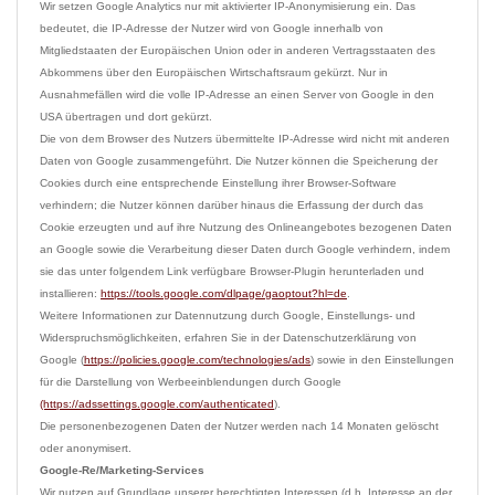
Wir setzen Google Analytics nur mit aktivierter IP-Anonymisierung ein. Das 
bedeutet, die IP-Adresse der Nutzer wird von Google innerhalb von 
Mitgliedstaaten der Europäischen Union oder in anderen Vertragsstaaten des 
Abkommens über den Europäischen Wirtschaftsraum gekürzt. Nur in 
Ausnahmefällen wird die volle IP-Adresse an einen Server von Google in den 
USA übertragen und dort gekürzt.

Die von dem Browser des Nutzers übermittelte IP-Adresse wird nicht mit anderen 
Daten von Google zusammengeführt. Die Nutzer können die Speicherung der 
Cookies durch eine entsprechende Einstellung ihrer Browser-Software 
verhindern; die Nutzer können darüber hinaus die Erfassung der durch das 
Cookie erzeugten und auf ihre Nutzung des Onlineangebotes bezogenen Daten 
an Google sowie die Verarbeitung dieser Daten durch Google verhindern, indem 
sie das unter folgendem Link verfügbare Browser-Plugin herunterladen und 
installieren: 
https://tools.google.com/dlpage/gaoptout?hl=de
.

Weitere Informationen zur Datennutzung durch Google, Einstellungs- und 
Widerspruchsmöglichkeiten, erfahren Sie in der Datenschutzerklärung von 
Google (
https://policies.google.com/technologies/ads
) sowie in den Einstellungen 
für die Darstellung von Werbeeinblendungen durch Google 
(https://adssettings.google.com/authenticated
).

Die personenbezogenen Daten der Nutzer werden nach 14 Monaten gelöscht 
Google-Re/Marketing-Services
Wir nutzen auf Grundlage unserer berechtigten Interessen (d.h. Interesse an der 