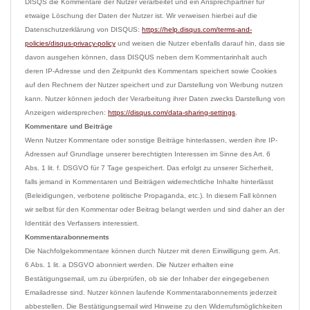
DISQS die Kommentare der Nutzer verarbeitet und ein Ansprechpartner für 
etwaige Löschung der Daten der Nutzer ist. Wir verweisen hierbei auf die 
Datenschutzerklärung von DISQUS: 
https://help.disqus.com/terms-and-
policies/disqus-privacy-policy
 und weisen die Nutzer ebenfalls darauf hin, dass sie 
davon ausgehen können, dass DISQUS neben dem Kommentarinhalt auch 
deren IP-Adresse und den Zeitpunkt des Kommentars speichert sowie Cookies 
auf den Rechnern der Nutzer speichert und zur Darstellung von Werbung nutzen 
kann. Nutzer können jedoch der Verarbeitung ihrer Daten zwecks Darstellung von 
Anzeigen widersprechen: 
https://disqus.com/data-sharing-settings
Kommentare und Beiträge
Wenn Nutzer Kommentare oder sonstige Beiträge hinterlassen, werden ihre IP-
Adressen auf Grundlage unserer berechtigten Interessen im Sinne des Art. 6 
Abs. 1 lit. f. DSGVO für 7 Tage gespeichert. Das erfolgt zu unserer Sicherheit, 
falls jemand in Kommentaren und Beiträgen widerrechtliche Inhalte hinterlässt 
(Beleidigungen, verbotene politische Propaganda, etc.). In diesem Fall können 
wir selbst für den Kommentar oder Beitrag belangt werden und sind daher an der 
Kommentarabonnements
Die Nachfolgekommentare können durch Nutzer mit deren Einwilligung gem. Art. 
6 Abs. 1 lit. a DSGVO abonniert werden. Die Nutzer erhalten eine 
Bestätigungsemail, um zu überprüfen, ob sie der Inhaber der eingegebenen 
Emailadresse sind. Nutzer können laufende Kommentarabonnements jederzeit 
abbestellen. Die Bestätigungsemail wird Hinweise zu den Widerrufsmöglichkeiten 