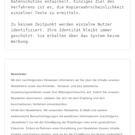
Datenschutzes entwickelt. Einziges Ziel des 
Verfahrens ist es, die Kopierwahrscheinlichkeit 
einzelner Texte zu ermitteln.

Zu keinem Zeitpunkt werden einzelne Nutzer 
identifiziert. Ihre Identität bleibt immer 
geschützt. Sie erhalten über das System keine 
Werbung.
Newsletter
Mit den nachfolgenden Hinweisen informieren wir Sie über die Inhalte unseres 
Newsletters sowie das Anmelde-, Versand- und das statistische 
Auswertungsverfahren sowie Ihre Widerspruchsrechte auf. Indem Sie unseren 
Newsletter abonnieren, erklären Sie sich mit dem Empfang und den 
beschriebenen Verfahren einverstanden.

Inhalt des Newsletters: Wir versenden Newsletter, E-Mails und weitere 
elektronische Benachrichtigungen mit werblichen Informationen (nachfolgend 
„Newsletter“) nur mit der Einwilligung der Empfänger oder einer gesetzlichen 
Erlaubnis. Sofern im Rahmen einer Anmeldung zum Newsletter dessen Inhalte 
konkret umschrieben werden, sind sie für die Einwilligung der Nutzer maßgeblich. 