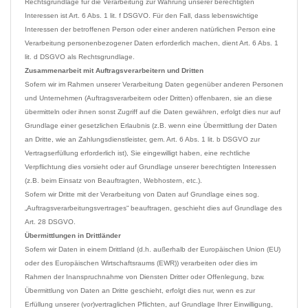
Rechtsgrundlage für die Verarbeitung zur Wahrung unserer berechtigten 
Interessen ist Art. 6 Abs. 1 lit. f DSGVO. Für den Fall, dass lebenswichtige 
Interessen der betroffenen Person oder einer anderen natürlichen Person eine 
Verarbeitung personenbezogener Daten erforderlich machen, dient Art. 6 Abs. 1 
Zusammenarbeit mit Auftragsverarbeitern und Dritten
Sofern wir im Rahmen unserer Verarbeitung Daten gegenüber anderen Personen 
und Unternehmen (Auftragsverarbeitern oder Dritten) offenbaren, sie an diese 
übermitteln oder ihnen sonst Zugriff auf die Daten gewähren, erfolgt dies nur auf 
Grundlage einer gesetzlichen Erlaubnis (z.B. wenn eine Übermittlung der Daten 
an Dritte, wie an Zahlungsdienstleister, gem. Art. 6 Abs. 1 lit. b DSGVO zur 
Vertragserfüllung erforderlich ist), Sie eingewilligt haben, eine rechtliche 
Verpflichtung dies vorsieht oder auf Grundlage unserer berechtigten Interessen 
(z.B. beim Einsatz von Beauftragten, Webhostern, etc.).

Sofern wir Dritte mit der Verarbeitung von Daten auf Grundlage eines sog. 
„Auftragsverarbeitungsvertrages“ beauftragen, geschieht dies auf Grundlage des 
Übermittlungen in Drittländer
Sofern wir Daten in einem Drittland (d.h. außerhalb der Europäischen Union (EU) 
oder des Europäischen Wirtschaftsraums (EWR)) verarbeiten oder dies im 
Rahmen der Inanspruchnahme von Diensten Dritter oder Offenlegung, bzw. 
Übermittlung von Daten an Dritte geschieht, erfolgt dies nur, wenn es zur 
Erfüllung unserer (vor)vertraglichen Pflichten, auf Grundlage Ihrer Einwilligung, 