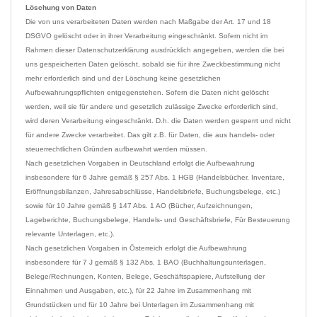
Löschung von Daten
Die von uns verarbeiteten Daten werden nach Maßgabe der Art. 17 und 18 
DSGVO gelöscht oder in ihrer Verarbeitung eingeschränkt. Sofern nicht im 
Rahmen dieser Datenschutzerklärung ausdrücklich angegeben, werden die bei 
uns gespeicherten Daten gelöscht, sobald sie für ihre Zweckbestimmung nicht 
mehr erforderlich sind und der Löschung keine gesetzlichen 
Aufbewahrungspflichten entgegenstehen. Sofern die Daten nicht gelöscht 
werden, weil sie für andere und gesetzlich zulässige Zwecke erforderlich sind, 
wird deren Verarbeitung eingeschränkt. D.h. die Daten werden gesperrt und nicht 
für andere Zwecke verarbeitet. Das gilt z.B. für Daten, die aus handels- oder 
steuerrechtlichen Gründen aufbewahrt werden müssen.

Nach gesetzlichen Vorgaben in Deutschland erfolgt die Aufbewahrung 
insbesondere für 6 Jahre gemäß § 257 Abs. 1 HGB (Handelsbücher, Inventare, 
Eröffnungsbilanzen, Jahresabschlüsse, Handelsbriefe, Buchungsbelege, etc.) 
sowie für 10 Jahre gemäß § 147 Abs. 1 AO (Bücher, Aufzeichnungen, 
Lageberichte, Buchungsbelege, Handels- und Geschäftsbriefe, Für Besteuerung 
relevante Unterlagen, etc.).

Nach gesetzlichen Vorgaben in Österreich erfolgt die Aufbewahrung 
insbesondere für 7 J gemäß § 132 Abs. 1 BAO (Buchhaltungsunterlagen, 
Belege/Rechnungen, Konten, Belege, Geschäftspapiere, Aufstellung der 
Einnahmen und Ausgaben, etc.), für 22 Jahre im Zusammenhang mit 
Grundstücken und für 10 Jahre bei Unterlagen im Zusammenhang mit 