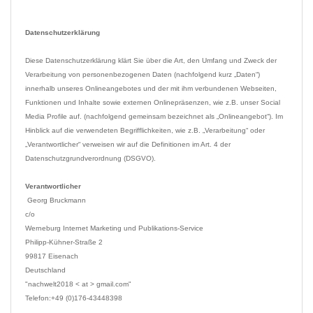
Datenschutzerklärung
Diese Datenschutzerklärung klärt Sie über die Art, den Umfang und Zweck der 
Verarbeitung von personenbezogenen Daten (nachfolgend kurz „Daten“) 
innerhalb unseres Onlineangebotes und der mit ihm verbundenen Webseiten, 
Funktionen und Inhalte sowie externen Onlinepräsenzen, wie z.B. unser Social 
Media Profile auf. (nachfolgend gemeinsam bezeichnet als „Onlineangebot“). Im 
Hinblick auf die verwendeten Begrifflichkeiten, wie z.B. „Verarbeitung“ oder 
„Verantwortlicher“ verweisen wir auf die Definitionen im Art. 4 der 
Datenschutzgrundverordnung (DSGVO).

Verantwortlicher
 Georg Bruckmann

c/o

Werneburg Internet Marketing und Publikations-Service

Philipp-Kühner-Straße 2

99817 Eisenach

Deutschland

"nachwelt2018 < at > gmail.com"

Telefon:+49 (0)176-43448398