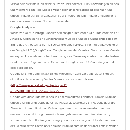
Versanddienstleisters, einzelne Nutzer zu beobachten. Die Auswertungen dienen 
uns viel mehr dazu, die Lesegewohnheiten unserer Nutzer zu erkennen und 
unsere Inhalte auf sie anzupassen oder unterschiedliche Inhalte entsprechend 
Google Analytics
Wir setzen auf Grundlage unserer berechtigten Interessen (d.h. Interesse an der 
Analyse, Optimierung und wirtschaftlichem Betrieb unseres Onlineangebotes im 
Sinne des Art. 6 Abs. 1 lit. f. DSGVO) Google Analytics, einen Webanalysedienst 
der Google LLC („Google“) ein. Google verwendet Cookies. Die durch das Cookie 
erzeugten Informationen über Benutzung des Onlineangebotes durch die Nutzer 
werden in der Regel an einen Server von Google in den USA übertragen und 
dort gespeichert.
Google ist unter dem Privacy-Shield-Abkommen zertifiziert und bietet hierdurch 
eine Garantie, das europäische Datenschutzrecht einzuhalten 
(
https://www.privacyshield.gov/participant?
id=a2zt000000001L5AAI&status=Active
).

Google wird diese Informationen in unserem Auftrag benutzen, um die Nutzung 
unseres Onlineangebotes durch die Nutzer auszuwerten, um Reports über die 
Aktivitäten innerhalb dieses Onlineangebotes zusammenzustellen und um 
weitere, mit der Nutzung dieses Onlineangebotes und der Internetnutzung 
verbundene Dienstleistungen, uns gegenüber zu erbringen. Dabei können aus 
den verarbeiteten Daten pseudonyme Nutzungsprofile der Nutzer erstellt werden.
