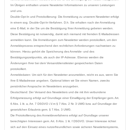
Im Übrigen enthalten unsere Newsletter Informationen zu unseren Leistungen 
und uns.

Double-Opt-In und Protokollierung: Die Anmeldung zu unserem Newsletter erfolgt 
in einem sog. Double-Opt-In-Verfahren. D.h. Sie erhalten nach der Anmeldung 
eine E-Mail, in der Sie um die Bestätigung Ihrer Anmeldung gebeten werden. 
Diese Bestätigung ist notwendig, damit sich niemand mit fremden E-Mailadressen 
anmelden kann. Die Anmeldungen zum Newsletter werden protokolliert, um den 
Anmeldeprozess entsprechend den rechtlichen Anforderungen nachweisen zu 
können. Hierzu gehört die Speicherung des Anmelde- und des 
Bestätigungszeitpunkts, als auch der IP-Adresse. Ebenso werden die 
Änderungen Ihrer bei dem Versanddienstleister gespeicherten Daten 
protokolliert.
Anmeldedaten: Um sich für den Newsletter anzumelden, reicht es aus, wenn Sie 
Ihre E-Mailadresse angeben. Optional bitten wir Sie einen Namen, zwecks 
persönlicher Ansprache im Newsletters anzugeben.

Deutschland: Der Versand des Newsletters und die mit ihm verbundene 
Erfolgsmessung erfolgt auf Grundlage einer Einwilligung der Empfänger gem. Art. 
6 Abs. 1 lit. a, Art. 7 DSGVO i.V.m § 7 Abs. 2 Nr. 3 UWG bzw. auf Grundlage der 
gesetzlichen Erlaubnis gem. § 7 Abs. 3 UWG.

Die Protokollierung des Anmeldeverfahrens erfolgt auf Grundlage unserer 
berechtigten Interessen gem. Art. 6 Abs. 1 lit. f DSGVO. Unser Interesse richtet 
sich auf den Einsatz eines nutzerfreundlichen sowie sicheren Newslettersystems, 