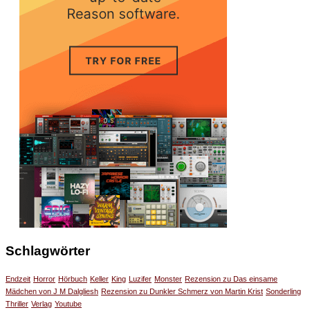
Schlagwörter
Endzeit
Horror
Hörbuch
Keller
King
Luzifer
Monster
Rezension zu Das einsame
Mädchen von J M Dalgliesh
Rezension zu Dunkler Schmerz von Martin Krist
Sonderling
Thriller
Verlag
Youtube