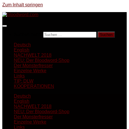
Zum Inhalt springen
Suchen nach:
Deutsch
English
NACHWELT 2018
NEU: Der Bloodword-Shop
Der Monsterfresser
Einzelne Werke
Links
TIP: DLW
KOOPERATIONEN
Deutsch
English
NACHWELT 2018
NEU: Der Bloodword-Shop
Der Monsterfresser
Einzelne Werke
Links