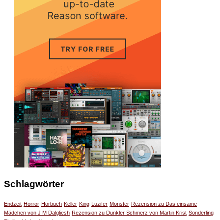
Schlagwörter
Endzeit
Horror
Hörbuch
Keller
King
Luzifer
Monster
Rezension zu Das einsame
Mädchen von J M Dalgliesh
Rezension zu Dunkler Schmerz von Martin Krist
Sonderling