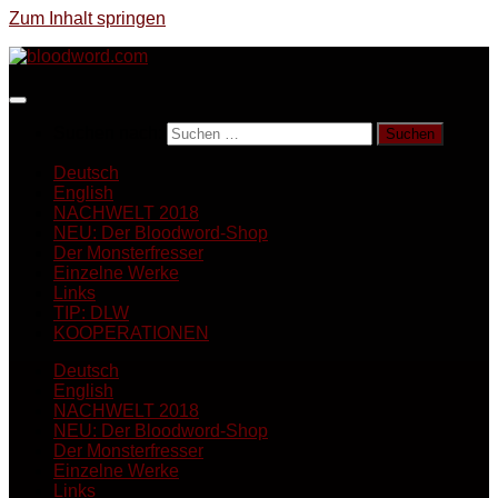
Zum Inhalt springen
Suchen nach:
Deutsch
English
NACHWELT 2018
NEU: Der Bloodword-Shop
Der Monsterfresser
Einzelne Werke
Links
TIP: DLW
KOOPERATIONEN
Deutsch
English
NACHWELT 2018
NEU: Der Bloodword-Shop
Der Monsterfresser
Einzelne Werke
Links