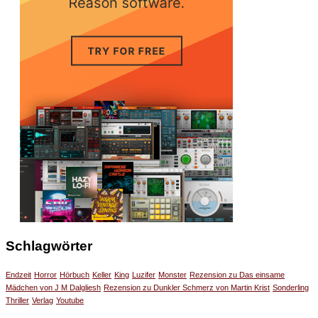
Schlagwörter
Endzeit
Horror
Hörbuch
Keller
King
Luzifer
Monster
Rezension zu Das einsame
Mädchen von J M Dalgliesh
Rezension zu Dunkler Schmerz von Martin Krist
Sonderling
Thriller
Verlag
Youtube