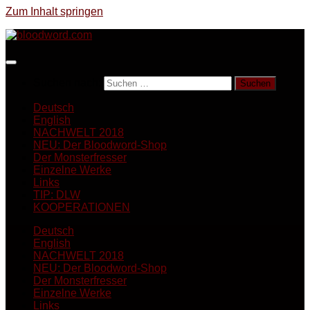
Zum Inhalt springen
Suchen nach:
Deutsch
English
NACHWELT 2018
NEU: Der Bloodword-Shop
Der Monsterfresser
Einzelne Werke
Links
TIP: DLW
KOOPERATIONEN
Deutsch
English
NACHWELT 2018
NEU: Der Bloodword-Shop
Der Monsterfresser
Einzelne Werke
Links