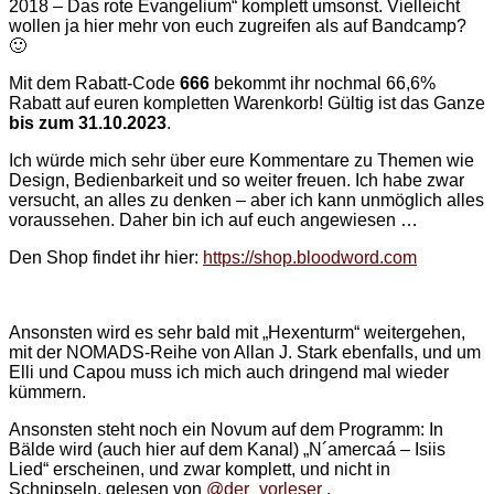
2018 – Das rote Evangelium“ komplett umsonst. Vielleicht
wollen ja hier mehr von euch zugreifen als auf Bandcamp?
🙂
Mit dem Rabatt-Code
666
bekommt ihr nochmal 66,6%
Rabatt auf euren kompletten Warenkorb! Gültig ist das Ganze
bis zum 31.10.2023
.
Ich würde mich sehr über eure Kommentare zu Themen wie
Design, Bedienbarkeit und so weiter freuen. Ich habe zwar
versucht, an alles zu denken – aber ich kann unmöglich alles
voraussehen. Daher bin ich auf euch angewiesen …
Den Shop findet ihr hier:
https://shop.bloodword.com
Ansonsten wird es sehr bald mit „Hexenturm“ weitergehen,
mit der NOMADS-Reihe von Allan J. Stark ebenfalls, und um
Elli und Capou muss ich mich auch dringend mal wieder
kümmern.
Ansonsten steht noch ein Novum auf dem Programm: In
Bälde wird (auch hier auf dem Kanal) „N´amercaá – Isiis
Lied“ erscheinen, und zwar komplett, und nicht in
Schnipseln, gelesen von
@der_vorleser
.