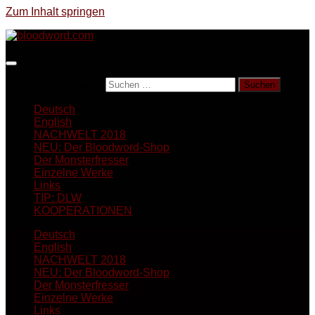
Zum Inhalt springen
Suchen nach:
Deutsch
English
NACHWELT 2018
NEU: Der Bloodword-Shop
Der Monsterfresser
Einzelne Werke
Links
TIP: DLW
KOOPERATIONEN
Deutsch
English
NACHWELT 2018
NEU: Der Bloodword-Shop
Der Monsterfresser
Einzelne Werke
Links