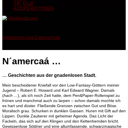
TIP: DLW
KOOPERATIONEN
Georg Bruckmann - Horror, Thriller, Sci-Fi & Dark Fantasy
Impressum und Datenschutz
N´amercaá …
… Geschichten aus der gnadenlosen Stadt.
Mein bescheidener Kniefall vor den Low-Fantasy-Göttern meiner
Jugend – Robert E. Howard und Karl Edward Wagner. Damals
(
hach …
), als ich noch Zeit hatte, dem Pen&Paper-Rollenspiel zu
frönen und manchmal auch zu larpen – schon damals mochte ich
es hart und düster. Fließende Grenzen zwischen Gut und Böse.
Moralisch grau. Schurken in dunklen Gassen. Huren mit Gift auf den
Lippen. Dunkle Zauberer mit geheimer Agenda. Das Licht der
Fackeln, das sich auf den Klingen und den Kettenhemden bricht.
Gewissenlose Söldner und eine allumfassende, schwarzmagische