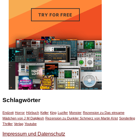
Schlagwörter
Endzeit
Horror
Hörbuch
Keller
King
Luzifer
Monster
Rezension zu Das einsame
Mädchen von J M Dalgliesh
Rezension zu Dunkler Schmerz von Martin Krist
Sonderling
Thriller
Verlag
Youtube
Impressum und Datenschutz