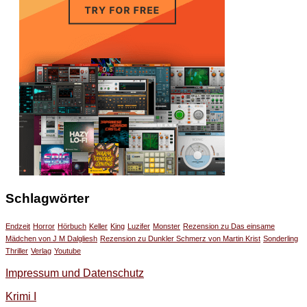
Schlagwörter
Endzeit
Horror
Hörbuch
Keller
King
Luzifer
Monster
Rezension zu Das einsame
Mädchen von J M Dalgliesh
Rezension zu Dunkler Schmerz von Martin Krist
Sonderling
Thriller
Verlag
Youtube
Impressum und Datenschutz
Krimi I