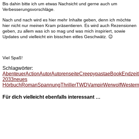
Bis dahin bitte ich um etwas Nachsicht und gerne auch um
Verbesserungsvorschläge.
Nach und nach wird es hier mehr Inhalte geben, denn ich möchte
hier nicht nur meinen Kram präsentieren. Es wird auch Rezensionen
geben, zu allem was ich so mag und was mich inspiriert, sowie
Updates und vielleicht ein bisschen eitles Geschwätz. 😉
Viel Spaß!
Schlagwörter:
Abenteuer
Action
Autor
Autorenseite
Creepypasta
eBook
Endzeit
2033
neues
Hörbuch
Roman
Spannung
Thriller
TWD
Vampir
Werwolf
Wester
Für dich vielleicht ebenfalls interessant …