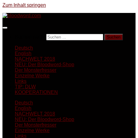
Zum Inhalt springen
Suchen nach:
Deutsch
English
NACHWELT 2018
NEU: Der Bloodword-Shop
Der Monsterfresser
Einzelne Werke
Links
TIP: DLW
KOOPERATIONEN
Deutsch
English
NACHWELT 2018
NEU: Der Bloodword-Shop
Der Monsterfresser
Einzelne Werke
Links