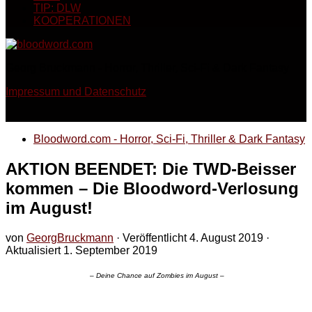
TIP: DLW
KOOPERATIONEN
Georg Bruckmann - Horror, Thriller, Sci-Fi & Dark Fantasy
Impressum und Datenschutz
Bloodword.com - Horror, Sci-Fi, Thriller & Dark Fantasy
AKTION BEENDET: Die TWD-Beisser
kommen – Die Bloodword-Verlosung
im August!
von
GeorgBruckmann
· Veröffentlicht
4. August 2019
·
Aktualisiert
1. September 2019
– Deine Chance auf Zombies im August –