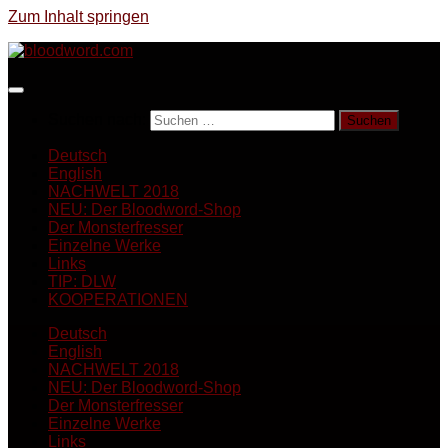
Zum Inhalt springen
Suchen nach:
Deutsch
English
NACHWELT 2018
NEU: Der Bloodword-Shop
Der Monsterfresser
Einzelne Werke
Links
TIP: DLW
KOOPERATIONEN
Deutsch
English
NACHWELT 2018
NEU: Der Bloodword-Shop
Der Monsterfresser
Einzelne Werke
Links