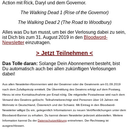
Action mit Rick, Daryl und dem Governor.
The Walking Dead 1 (Rise of the Governor)
The Walking Dead 2 (The Road to Woodbury)
Alles was Du tun musst, um bei der Verlosung dabei zu sein,
ist Dich bis zum 31. August 2019 in den
Bloodword-
Newsletter
einzutragen.
> Jetzt Teilnehmen <
Das Tolle daran:
Solange Dein Abonnement besteht, bist
Du automatisch auch bei allen zukünftigen Verlosungen
dabei!
Aus allen Newsletter-Abonnenten wird der Gewinner oder die Gewinnerin am 01.09.2019
nach dem Zufallsprinzip ermittelt. Die Übermittlung des Gewinns erfolgt auf dem Postweg.
Hierzu ist eine Kontaktaufnahme per Email nötig. Die mitgeteilte Postadresse wird nach dem
Versand des Gewinns gelöscht. Teilnahmeberechtigt sind Personen über 16 Jahren mit
Wohnsitz in Deutschland, Österrerich und der Schweiz. Mit Eintrag in den Bloodword-
Newsletter willigst Du ein, gelegentlich Informationen zu neuen Veröffentlichungen unter dem
Bloodword-Banner zu erhalten. Du kannst diesen Newsletter jederzeit abbestellen. Weitere
Information kannst Du der
Datenschutzerklärung
entnehmen. Der Rechtsweg ist
ausgeschlossen.