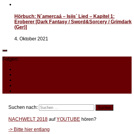
Hörbuch: N´amercaá – Isiis´ Lied – Kapitel 1:
Eroberer [Dark Fantasy / Sword&Sorcery / Grimdark
(Ger)]
4. Oktober 2021
Folgen:
Suchen nach:
NACHWELT 2018
auf
YOUTUBE
hören?
-> Bitte hier entlang