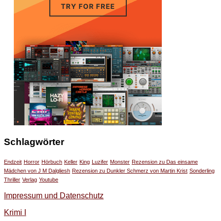
Schlagwörter
Endzeit
Horror
Hörbuch
Keller
King
Luzifer
Monster
Rezension zu Das einsame
Mädchen von J M Dalgliesh
Rezension zu Dunkler Schmerz von Martin Krist
Sonderling
Thriller
Verlag
Youtube
Impressum und Datenschutz
Krimi I