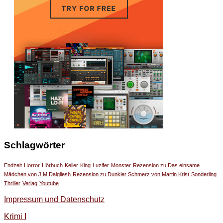
Schlagwörter
Endzeit
Horror
Hörbuch
Keller
King
Luzifer
Monster
Rezension zu Das einsame
Mädchen von J M Dalgliesh
Rezension zu Dunkler Schmerz von Martin Krist
Sonderling
Thriller
Verlag
Youtube
Impressum und Datenschutz
Krimi I