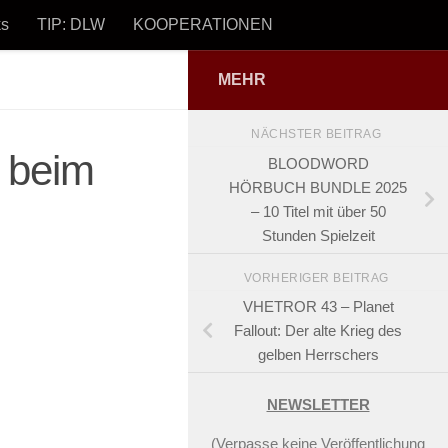
ks
TIP: DLW
KOOPERATIONEN
MEHR
Impressum und Datenschutz
NÄCHSTER BEITRAG
 beim
BLOODWORD
HÖRBUCH BUNDLE 2025
– 10 Titel mit über 50
Stunden Spielzeit
VORHERIGER BEITRAG
VHETROR 43 – Planet
Fallout: Der alte Krieg des
gelben Herrschers
NEWSLETTER
(
Verpasse keine Veröffentlichung