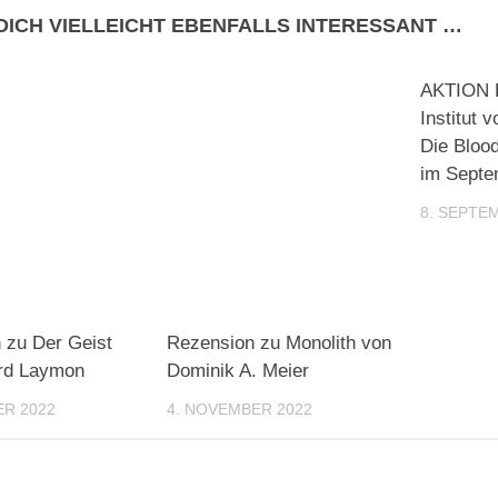
DICH VIELLEICHT EBENFALLS INTERESSANT …
AKTION 
Institut 
Die Bloo
im Septe
8. SEPTE
 zu Der Geist
Rezension zu Monolith von
rd Laymon
Dominik A. Meier
ER 2022
4. NOVEMBER 2022