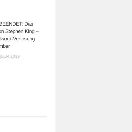
BEENDET: Das
von Stephen King –
dword-Verlosung
mber
MBER 2019