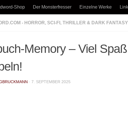
odword-Shop
Der Monsterfresser
Einzelne Werke
Lin
D.COM - HORROR, SCI-FI, THRILLER & DARK FANTASY
kmann - Horror, Thriller, Sci-Fi & Dark Fantasy
buch-Memory – Viel Spaß
eln!
GBRUCKMANN
·
7. SEPTEMBER 2025