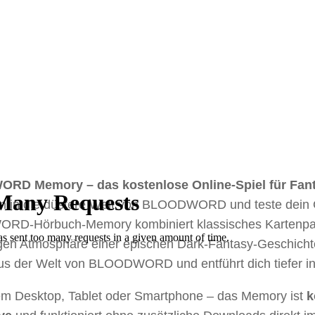
D Memory – das kostenlose Online-Spiel für Fan
in in die düstere Welt von BLOODWORD und teste dein 
D-Hörbuch-Memory kombiniert klassisches Kartenpaa
igen Atmosphäre einer epischen Dark-Fantasy-Geschichte
aus der Welt von BLOODWORD und entführt dich tiefer i
em Desktop, Tablet oder Smartphone – das Memory ist
k