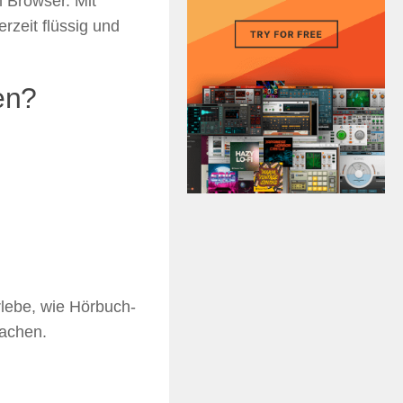
m Browser. Mit
rzeit flüssig und
en?
lebe, wie Hörbuch-
machen.