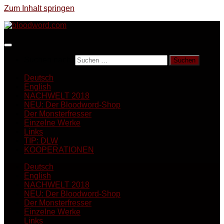
Zum Inhalt springen
Suchen nach:
Deutsch
English
NACHWELT 2018
NEU: Der Bloodword-Shop
Der Monsterfresser
Einzelne Werke
Links
TIP: DLW
KOOPERATIONEN
Deutsch
English
NACHWELT 2018
NEU: Der Bloodword-Shop
Der Monsterfresser
Einzelne Werke
Links