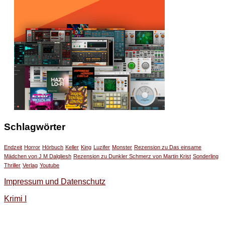
Schlagwörter
Endzeit
Horror
Hörbuch
Keller
King
Luzifer
Monster
Rezension zu Das einsame
Mädchen von J M Dalgliesh
Rezension zu Dunkler Schmerz von Martin Krist
Sonderling
Thriller
Verlag
Youtube
Impressum und Datenschutz
Krimi I