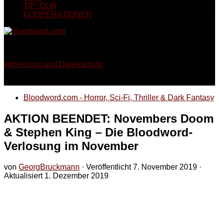
TIP: DLW
KOOPERATIONEN
Georg Bruckmann - Horror, Thriller, Sci-Fi & Dark Fantasy
Impressum und Datenschutz
Bloodword.com - Horror, Sci-Fi, Thriller & Dark Fantasy
AKTION BEENDET: Novembers Doom
& Stephen King – Die Bloodword-
Verlosung im November
von
GeorgBruckmann
· Veröffentlicht
7. November 2019
·
Aktualisiert
1. Dezember 2019