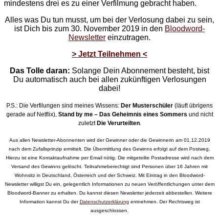
mindestens drei es zu einer Verfilmung gebracht haben.
Alles was Du tun musst, um bei der Verlosung dabei zu sein,
ist Dich bis zum 30. November 2019 in den
Bloodword-
Newsletter
einzutragen.
> Jetzt Teilnehmen <
Das Tolle daran:
Solange Dein Abonnement besteht, bist
Du automatisch auch bei allen zukünftigen Verlosungen
dabei!
P.S.: Die Verfilungen sind meines Wissens:
Der Musterschüler
(läuft übrigens
gerade auf Netflix),
Stand by me – Das Geheimnis eines Sommers
und nicht
zuletzt
Die Verurteilten
.
Aus allen Newsletter-Abonnenten wird der Gewinner oder die Gewinnerin am 01.12.2019
nach dem Zufallsprinzip ermittelt. Die Übermittlung des Gewinns erfolgt auf dem Postweg.
Hierzu ist eine Kontaktaufnahme per Email nötig. Die mitgeteilte Postadresse wird nach dem
Versand des Gewinns gelöscht. Teilnahmeberechtigt sind Personen über 16 Jahren mit
Wohnsitz in Deutschland, Österreich und der Schweiz. Mit Eintrag in den Bloodword-
Newsletter willigst Du ein, gelegentlich Informationen zu neuen Veröffentlichungen unter dem
Bloodword-Banner zu erhalten. Du kannst diesen Newsletter jederzeit abbestellen. Weitere
Information kannst Du der
Datenschutzerklärung
entnehmen. Der Rechtsweg ist
ausgeschlossen.