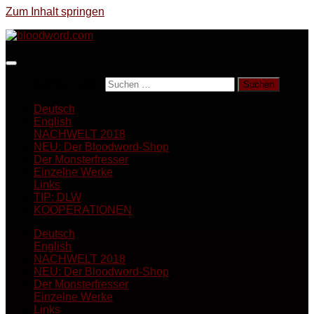
Zum Inhalt springen
Suchen nach:
Deutsch
English
NACHWELT 2018
NEU: Der Bloodword-Shop
Der Monsterfresser
Einzelne Werke
Links
TIP: DLW
KOOPERATIONEN
Deutsch
English
NACHWELT 2018
NEU: Der Bloodword-Shop
Der Monsterfresser
Einzelne Werke
Links