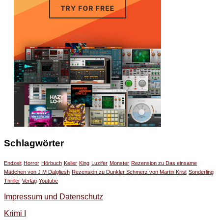
Schlagwörter
Endzeit
Horror
Hörbuch
Keller
King
Luzifer
Monster
Rezension zu Das einsame
Mädchen von J M Dalgliesh
Rezension zu Dunkler Schmerz von Martin Krist
Sonderling
Thriller
Verlag
Youtube
Impressum und Datenschutz
Krimi I