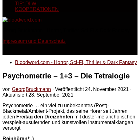
TIP: DLW
KOOPERATIONEN
Georg Bruckmann - Horror, Thriller, Sci-Fi & Dark Fantasy
Impressum und Datenschutz
Bloodword.com - Horror, Sci-Fi, Thriller & Dark Fantasy
Psychometrie – 1​+​3 – Die Tetralogie
von
GeorgBruckmann
· Veröffentlicht
24. November 2021
·
Aktualisiert
28. September 2021
Psychometrie … ein viel zu unbekanntes (Post)-
Blackmetal/Ambient-Projekt, das seine Hörer seit Jahren
jeden
Freitag den Dreizehnten
mit düster-melancholischen,
verspielt-ausufernden und kunstvollen Instrumentalklängen
versorgt.
Reinhören!:-)