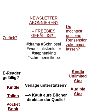
NEWSLETTER
ABONNIEREN?
Du
– FREEBIES
möchtest
GEFÄLLIG? –
uns eine
Zurück?
Renzension
#drama #Schnipsel
zukommen
#wunschlistenfutter
lassen?
#stephenking
#schreibenistliebe
Kindle
E-Reader
Unlimited
gefällig?
Abo
Verlage unterstützen?
Kindle
Audible
Abo
—> Kauft eure Bücher
Tolino
direkt an der Quelle!
Pocket
Book