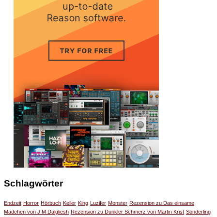
Schlagwörter
Endzeit
Horror
Hörbuch
Keller
King
Luzifer
Monster
Rezension zu Das einsame
Mädchen von J M Dalgliesh
Rezension zu Dunkler Schmerz von Martin Krist
Sonderling