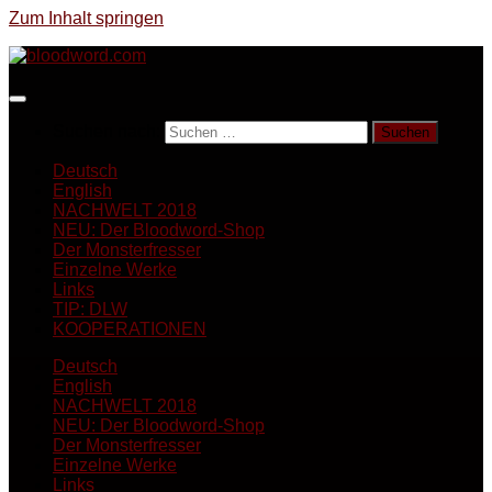
Zum Inhalt springen
Suchen nach:
Deutsch
English
NACHWELT 2018
NEU: Der Bloodword-Shop
Der Monsterfresser
Einzelne Werke
Links
TIP: DLW
KOOPERATIONEN
Deutsch
English
NACHWELT 2018
NEU: Der Bloodword-Shop
Der Monsterfresser
Einzelne Werke
Links