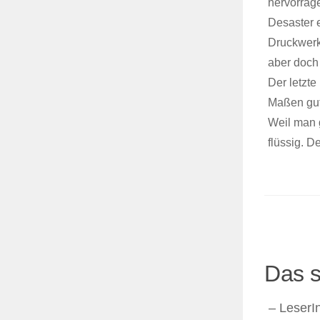
hervorrage
Desaster 
Druckwerk
aber doch
Der letzte
Maßen gut
Weil man 
flüssig. D
Das s
– LeserIn