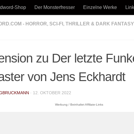
odword-Shop
Der Monsterfresser
Einzelne Werke
Lin
D.COM - HORROR, SCI-FI, THRILLER & DARK FANTASY
kmann - Horror, Thriller, Sci-Fi & Dark Fantasy
nsion zu Der letzte Funk
ster von Jens Eckhardt
GBRUCKMANN
·
12. OKTOBER 2022
Werbung / Beinhaltet Affiliate-Links