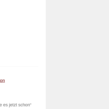
zon
e es jetzt schon“