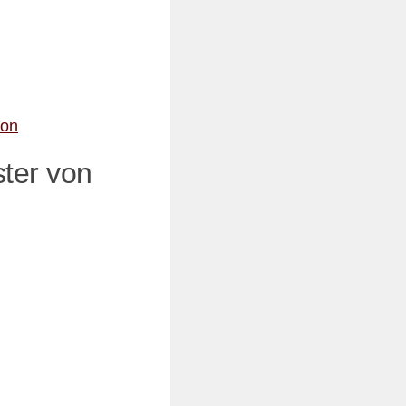
zon
ter von