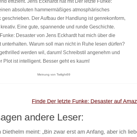
nd effizient. Jens Eckhardt hat mit Der letzte Funke:
einen absoluten hammermäßiges atmosphärisches
 geschrieben. Der Aufbau der Handlung ist genrekonform,
 kreativ. Eine gute, spannende und runde Geschichte.
 Funke: Desaster von Jens Eckhardt hat mich über die
 unterhalten. Warum soll man nicht in Ruhe lesen dürfen?
gethrilled werden wil, darum! Schreibstil angenehm und
er Plot ist intelligent. Besser geht es kaum!
Meinung von Twilight69
Finde Der letzte Funke: Desaster auf Ama
agen andere Leser:
 Diethelm meint: „Bin zwar erst am Anfang, aber ich lieb