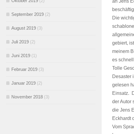
Oktober 2019
(2)
an Jens E
beschäftig
September 2019
(2)
Die wicht
schablonen
August 2019
(3)
allgemein
Juli 2019
(2)
gebiert, i
meinem Bet
Juni 2019
(1)
es schnell
Tolle Gesc
Februar 2019
(3)
Desaster i
Januar 2019
(2)
gelesen ha
Einsatz. D
November 2018
(3)
der Autor 
die Jens E
Eckhardt 
Vom Sprach