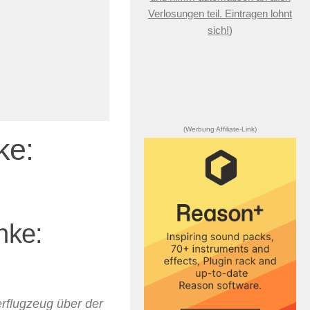
Verlosungen teil. Eintragen lohnt
sich!
)
(Werbung Affiliate-Link)
ke:
nke:
rflugzeug über der