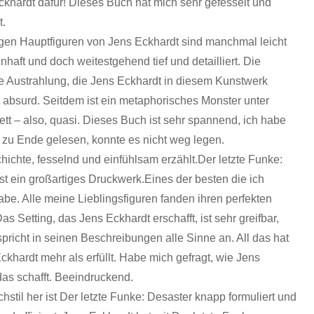
ckhardt dafür! Dieses Buch hat mich sehr gefesselt und
t.
igen Hauptfiguren von Jens Eckhardt sind manchmal leicht
haft und doch weitestgehend tief und detailliert. Die
e Austrahlung, die Jens Eckhardt in diesem Kunstwerk
st absurd. Seitdem ist ein metaphorisches Monster unter
t – also, quasi. Dieses Buch ist sehr spannend, ich habe
 zu Ende gelesen, konnte es nicht weg legen.
hichte, fesselnd und einfühlsam erzählt.Der letzte Funke:
st ein großartiges Druckwerk.Eines der besten die ich
be. Alle meine Lieblingsfiguren fanden ihren perfekten
as Setting, das Jens Eckhardt erschafft, ist sehr greifbar,
spricht in seinen Beschreibungen alle Sinne an. All das hat
ckhardt mehr als erfüllt. Habe mich gefragt, wie Jens
das schafft. Beeindruckend.
stil her ist Der letzte Funke: Desaster knapp formuliert und