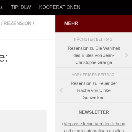
ks
TIP: DLW
KOOPERATIONEN
/
REZENSION /
MEHR
Impressum und Datenschutz
NÄCHSTER BEITRAG
Rezension zu Die Wahrheit
e:
des Blutes von Jean-
Christophe Grangé
VORHERIGER BEITRAG
Rezension zu Feuer der
Rache von Ulrike
Schweikert
NEWSLETTER
(
Verpasse keine Veröffentlichung
und nimm automatisch an allen