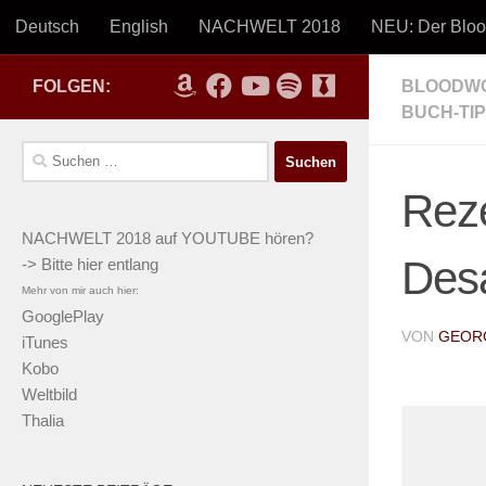
Deutsch
English
NACHWELT 2018
NEU: Der Blo
Zum Inhalt springen
FOLGEN:
BLOODWOR
BUCH-TIP
Georg Bruc
Suchen
nach:
Reze
NACHWELT 2018
auf
YOUTUBE
hören?
Desa
-> Bitte hier entlang
Mehr von mir auch hier:
GooglePlay
VON
GEOR
iTunes
Kobo
Weltbild
Thalia