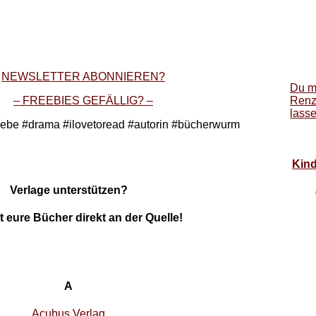
NEWSLETTER ABONNIEREN?
Du m
– FREEBIES GEFÄLLIG? –
Renz
lass
liebe #drama #ilovetoread #autorin #bücherwurm
Kind
Verlage unterstützen?
 eure Bücher direkt an der Quelle!
A
Acubus Verlag