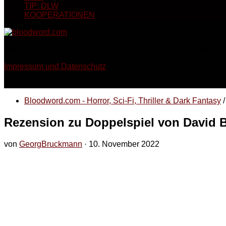
TIP: DLW
KOOPERATIONEN
Georg Bruckmann - Horror, Thriller, Sci-Fi & Dark Fantasy
Impressum und Datenschutz
Bloodword.com - Horror, Sci-Fi, Thriller & Dark Fantasy
/
Rezension zu Doppelspiel von David B
von
GeorgBruckmann
·
10. November 2022