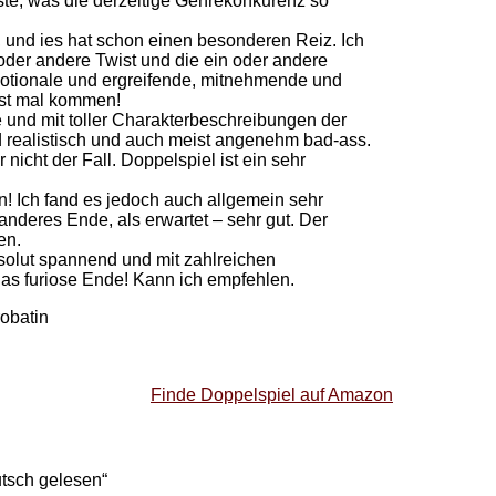
ste, was die derzeitige Genrekonkurenz so
und ies hat schon einen besonderen Reiz. Ich
 oder andere Twist und die ein oder andere
motionale und ergreifende, mitnehmende und
st mal kommen!
e und mit toller Charakterbeschreibungen der
d realistisch und auch meist angenehm bad-ass.
nicht der Fall. Doppelspiel ist ein sehr
n! Ich fand es jedoch auch allgemein sehr
anderes Ende, als erwartet – sehr gut. Der
en.
bsolut spannend und mit zahlreichen
as furiose Ende! Kann ich empfehlen.
obatin
Finde Doppelspiel auf Amazon
tsch gelesen“