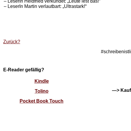
– LeserIn Heidfried verkündet: „Leute lest das!“
– LeserIn Martin verlautbart: „Ultrastark!“
Zurück?
#schreibenist
E-Reader gefällig?
Kindle
—> Kauft
Tolino
Pocket Book Touch