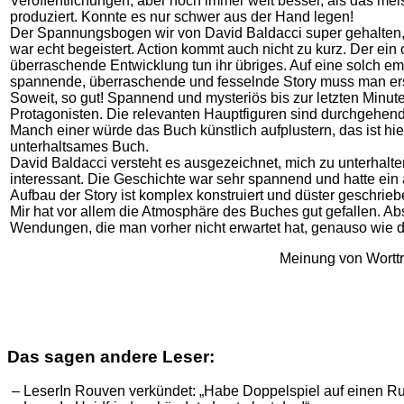
Veröffentlichungen, aber noch immer weit besser, als das mei
produziert. Konnte es nur schwer aus der Hand legen!
Der Spannungsbogen wir von David Baldacci super gehalten, 
war echt begeistert. Action kommt auch nicht zu kurz. Der ein
überraschende Entwicklung tun ihr übriges. Auf eine solch e
spannende, überraschende und fesselnde Story muss man er
Soweit, so gut! Spannend und mysteriös bis zur letzten Minut
Protagonisten. Die relevanten Hauptfiguren sind durchgehen
Manch einer würde das Buch künstlich aufplustern, das ist hier 
unterhaltsames Buch.
David Baldacci versteht es ausgezeichnet, mich zu unterhalte
interessant. Die Geschichte war sehr spannend und hatte ein 
Aufbau der Story ist komplex konstruiert und düster geschrieb
Mir hat vor allem die Atmosphäre des Buches gut gefallen. A
Wendungen, die man vorher nicht erwartet hat, genauso wie d
Meinung von Worttr
Das sagen andere Leser:
– LeserIn Rouven verkündet: „Habe Doppelspiel auf einen Ru