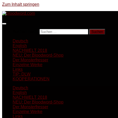
Zum Inhalt springen
Suchen nach:
Deutsch
English
NACHWELT 2018
NEU: Der Bloodword-Shop
Der Monsterfresser
Einzelne Werke
Links
TIP: DLW
KOOPERATIONEN
Deutsch
English
NACHWELT 2018
NEU: Der Bloodword-Shop
Der Monsterfresser
Einzelne Werke
Links