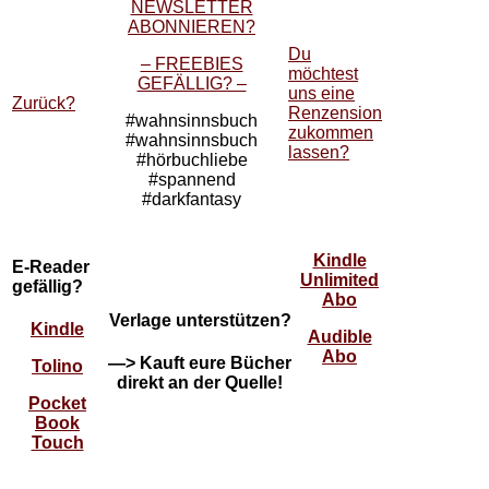
NEWSLETTER
ABONNIEREN?
Du
– FREEBIES
möchtest
GEFÄLLIG? –
uns eine
Zurück?
Renzension
#wahnsinnsbuch
zukommen
#wahnsinnsbuch
lassen?
#hörbuchliebe
#spannend
#darkfantasy
Kindle
E-Reader
Unlimited
gefällig?
Abo
Verlage unterstützen?
Kindle
Audible
Abo
—> Kauft eure Bücher
Tolino
direkt an der Quelle!
Pocket
Book
Touch