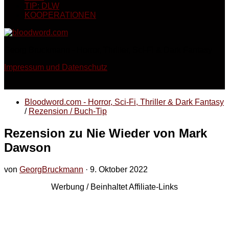
TIP: DLW
KOOPERATIONEN
Georg Bruckmann - Horror, Thriller, Sci-Fi & Dark Fantasy
Impressum und Datenschutz
Bloodword.com - Horror, Sci-Fi, Thriller & Dark Fantasy
/
Rezension / Buch-Tip
Rezension zu Nie Wieder von Mark
Dawson
von
GeorgBruckmann
·
9. Oktober 2022
Werbung / Beinhaltet Affiliate-Links