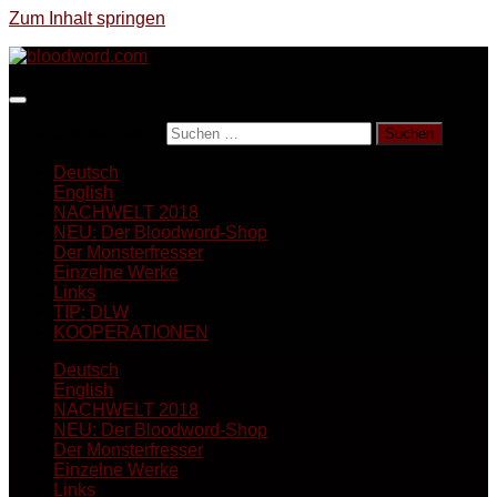
Zum Inhalt springen
Suchen nach:
Deutsch
English
NACHWELT 2018
NEU: Der Bloodword-Shop
Der Monsterfresser
Einzelne Werke
Links
TIP: DLW
KOOPERATIONEN
Deutsch
English
NACHWELT 2018
NEU: Der Bloodword-Shop
Der Monsterfresser
Einzelne Werke
Links