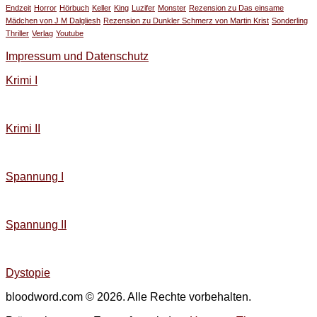
Endzeit
Horror
Hörbuch
Keller
King
Luzifer
Monster
Rezension zu Das einsame
Mädchen von J M Dalgliesh
Rezension zu Dunkler Schmerz von Martin Krist
Sonderling
Thriller
Verlag
Youtube
Impressum und Datenschutz
Krimi I
Krimi II
Spannung I
Spannung II
Dystopie
bloodword.com © 2026. Alle Rechte vorbehalten.