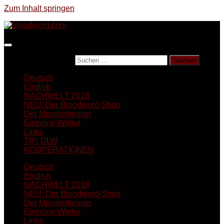
Zum Inhalt springen
Suchen nach:
Deutsch
English
NACHWELT 2018
NEU: Der Bloodword-Shop
Der Monsterfresser
Einzelne Werke
Links
TIP: DLW
KOOPERATIONEN
Deutsch
English
NACHWELT 2018
NEU: Der Bloodword-Shop
Der Monsterfresser
Einzelne Werke
Links