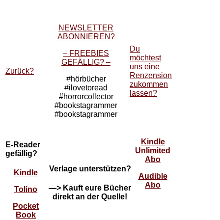
NEWSLETTER
ABONNIEREN?
Du
– FREEBIES
möchtest
GEFÄLLIG? –
uns eine
Zurück?
Renzension
#hörbücher
zukommen
#ilovetoread
lassen?
#horrorcollector
#bookstagrammer
#bookstagrammer
Kindle
E-Reader
Unlimited
gefällig?
Abo
Verlage unterstützen?
Kindle
Audible
Abo
—> Kauft eure Bücher
Tolino
direkt an der Quelle!
Pocket
Book