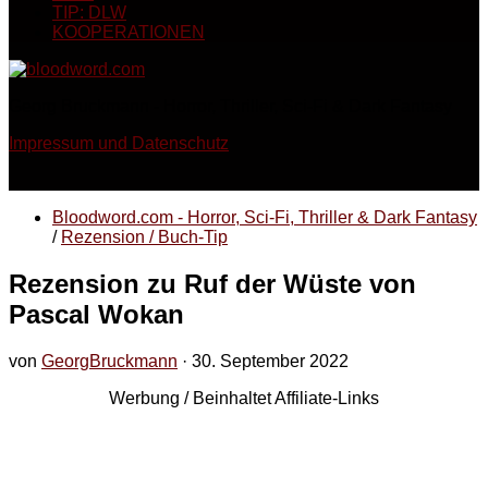
TIP: DLW
KOOPERATIONEN
Georg Bruckmann - Horror, Thriller, Sci-Fi & Dark Fantasy
Impressum und Datenschutz
Bloodword.com - Horror, Sci-Fi, Thriller & Dark Fantasy
/
Rezension / Buch-Tip
Rezension zu Ruf der Wüste von
Pascal Wokan
von
GeorgBruckmann
·
30. September 2022
Werbung / Beinhaltet Affiliate-Links