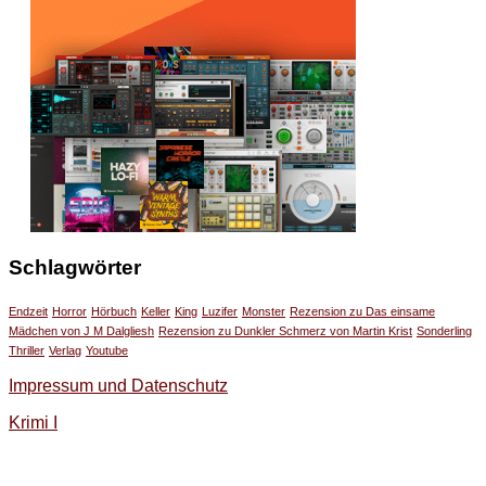
Schlagwörter
Endzeit
Horror
Hörbuch
Keller
King
Luzifer
Monster
Rezension zu Das einsame
Mädchen von J M Dalgliesh
Rezension zu Dunkler Schmerz von Martin Krist
Sonderling
Thriller
Verlag
Youtube
Impressum und Datenschutz
Krimi I