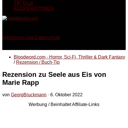
TIP: DLW
KOOPERATIONEN
Georg Bruckmann - Horror, Thriller, Sci-Fi & Dark Fantasy
Impressum und Datenschutz
Bloodword.com - Horror, Sci-Fi, Thriller & Dark Fantasy
/
Rezension / Buch-Tip
Rezension zu Seele aus Eis von
Marie Rapp
von
GeorgBruckmann
·
6. Oktober 2022
Werbung / Beinhaltet Affiliate-Links