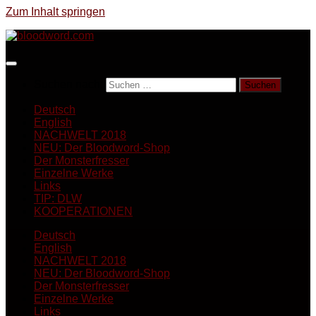
Zum Inhalt springen
Suchen nach:
Deutsch
English
NACHWELT 2018
NEU: Der Bloodword-Shop
Der Monsterfresser
Einzelne Werke
Links
TIP: DLW
KOOPERATIONEN
Deutsch
English
NACHWELT 2018
NEU: Der Bloodword-Shop
Der Monsterfresser
Einzelne Werke
Links