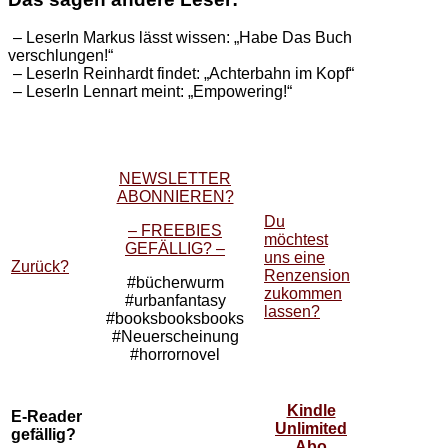
– LeserIn Markus lässt wissen: „Habe Das Buch
verschlungen!“
– LeserIn Reinhardt findet: „Achterbahn im Kopf“
– LeserIn Lennart meint: „Empowering!“
NEWSLETTER
ABONNIEREN?
Du
– FREEBIES
möchtest
GEFÄLLIG? –
uns eine
Zurück?
Renzension
#bücherwurm
zukommen
#urbanfantasy
lassen?
#booksbooksbooks
#Neuerscheinung
#horrornovel
Kindle
E-Reader
Unlimited
gefällig?
Abo