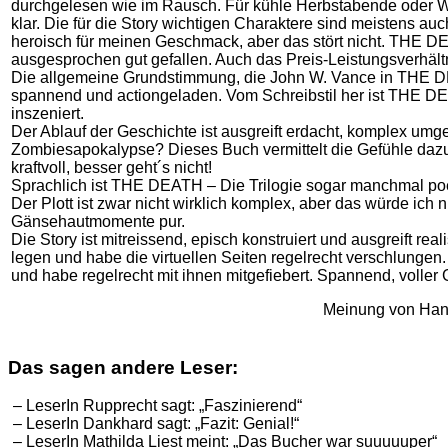
durchgelesen wie im Rausch. Für kühle Herbstabende oder Wi
klar. Die für die Story wichtigen Charaktere sind meistens a
heroisch für meinen Geschmack, aber das stört nicht. THE DE
ausgesprochen gut gefallen. Auch das Preis-Leistungsverhältn
Die allgemeine Grundstimmung, die John W. Vance in THE DEA
spannend und actiongeladen. Vom Schreibstil her ist THE DE
inszeniert.
Der Ablauf der Geschichte ist ausgreift erdacht, komplex um
Zombiesapokalypse? Dieses Buch vermittelt die Gefühle dazu.
kraftvoll, besser geht´s nicht!
Sprachlich ist THE DEATH – Die Trilogie sogar manchmal poe
Der Plott ist zwar nicht wirklich komplex, aber das würde ich 
Gänsehautmomente pur.
Die Story ist mitreissend, episch konstruiert und ausgreift rea
legen und habe die virtuellen Seiten regelrecht verschlungen
und habe regelrecht mit ihnen mitgefiebert. Spannend, voller
Meinung von Han
Das sagen andere Leser:
– LeserIn Rupprecht sagt: „Faszinierend“
– LeserIn Dankhard sagt: „Fazit: Genial!“
– LeserIn Mathilda Liest meint: „Das Bucher war suuuuuper“