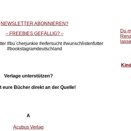
NEWSLETTER ABONNIEREN?
Du m
– FREEBIES GEFÄLLIG? –
Renz
lass
ter #bu¨cherjunkie #eifersucht #wunschlistenfutter
#bookstagramdeutschland
Kind
Verlage unterstützen?
 eure Bücher direkt an der Quelle!
A
Acubus Verlag