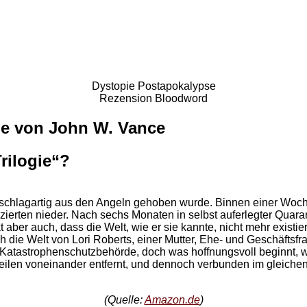
Dystopie Postapokalypse
Rezension Bloodword
ie von John W. Vance
rilogie“?
t schlagartig aus den Angeln gehoben wurde. Binnen einer Woc
fizierten nieder. Nach sechs Monaten in selbst auferlegter Quara
 aber auch, dass die Welt, wie er sie kannte, nicht mehr existier
ch die Welt von Lori Roberts, einer Mutter, Ehe- und Geschäftsfr
Katastrophenschutzbehörde, doch was hoffnungsvoll beginnt, wi
 Meilen voneinander entfernt, und dennoch verbunden im gleiche
(Quelle:
Amazon.de
)