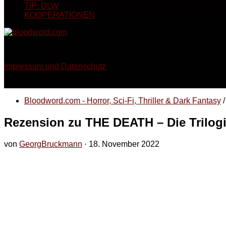
TIP: DLW
KOOPERATIONEN
Georg Bruckmann - Horror, Thriller, Sci-Fi & Dark Fantasy
Impressum und Datenschutz
Bloodword.com - Horror, Sci-Fi, Thriller & Dark Fantasy
/
Rezension zu THE DEATH – Die Trilog
von
GeorgBruckmann
·
18. November 2022