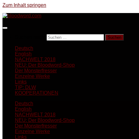
Zum Inhalt springen
Suchen nach:
Deutsch
English
NACHWELT 2018
NEU: Der Bloodword-Shop
Der Monsterfresser
Einzelne Werke
Links
TIP: DLW
KOOPERATIONEN
Deutsch
English
NACHWELT 2018
NEU: Der Bloodword-Shop
Der Monsterfresser
Einzelne Werke
Links