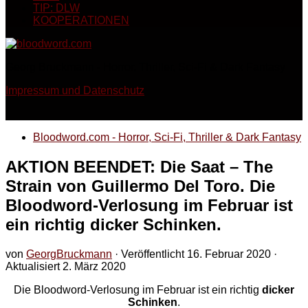
TIP: DLW
KOOPERATIONEN
Georg Bruckmann - Horror, Thriller, Sci-Fi & Dark Fantasy
Impressum und Datenschutz
Bloodword.com - Horror, Sci-Fi, Thriller & Dark Fantasy
AKTION BEENDET: Die Saat – The
Strain von Guillermo Del Toro. Die
Bloodword-Verlosung im Februar ist
ein richtig dicker Schinken.
von
GeorgBruckmann
· Veröffentlicht
16. Februar 2020
·
Aktualisiert
2. März 2020
Die Bloodword-Verlosung im Februar ist ein richtig
dicker
Schinken
.