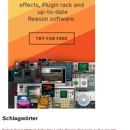
Schlagwörter
Endzeit
Horror
Hörbuch
Keller
King
Luzifer
Monster
Rezension zu Das einsame