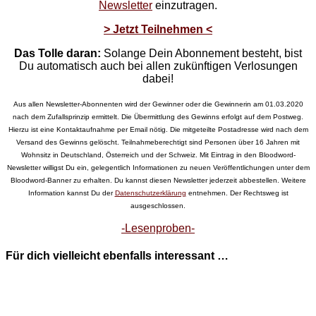
Newsletter
einzutragen.
> Jetzt Teilnehmen <
Das Tolle daran:
Solange Dein Abonnement besteht, bist
Du automatisch auch bei allen zukünftigen Verlosungen
dabei!
Aus allen Newsletter-Abonnenten wird der Gewinner oder die Gewinnerin am 01.03.2020
nach dem Zufallsprinzip ermittelt. Die Übermittlung des Gewinns erfolgt auf dem Postweg.
Hierzu ist eine Kontaktaufnahme per Email nötig. Die mitgeteilte Postadresse wird nach dem
Versand des Gewinns gelöscht. Teilnahmeberechtigt sind Personen über 16 Jahren mit
Wohnsitz in Deutschland, Österreich und der Schweiz. Mit Eintrag in den Bloodword-
Newsletter willigst Du ein, gelegentlich Informationen zu neuen Veröffentlichungen unter dem
Bloodword-Banner zu erhalten. Du kannst diesen Newsletter jederzeit abbestellen. Weitere
Information kannst Du der
Datenschutzerklärung
entnehmen. Der Rechtsweg ist
ausgeschlossen.
-Lesenproben-
Für dich vielleicht ebenfalls interessant …