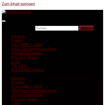
Zum Inhalt springen
Suchen nach:
Deutsch
English
NACHWELT 2018
NEU: Der Bloodword-Shop
Der Monsterfresser
Einzelne Werke
Links
TIP: DLW
KOOPERATIONEN
Deutsch
English
NACHWELT 2018
NEU: Der Bloodword-Shop
Der Monsterfresser
Einzelne Werke
Links