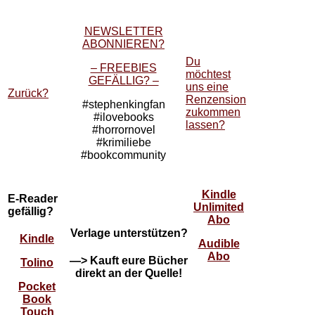
NEWSLETTER
ABONNIEREN?
Du
– FREEBIES
möchtest
GEFÄLLIG? –
uns eine
Zurück?
Renzension
#stephenkingfan
zukommen
#ilovebooks
lassen?
#horrornovel
#krimiliebe
#bookcommunity
Kindle
E-Reader
Unlimited
gefällig?
Abo
Verlage unterstützen?
Kindle
Audible
Abo
—> Kauft eure Bücher
Tolino
direkt an der Quelle!
Pocket
Book
Touch