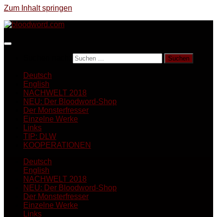
Zum Inhalt springen
Suchen nach:
Deutsch
English
NACHWELT 2018
NEU: Der Bloodword-Shop
Der Monsterfresser
Einzelne Werke
Links
TIP: DLW
KOOPERATIONEN
Deutsch
English
NACHWELT 2018
NEU: Der Bloodword-Shop
Der Monsterfresser
Einzelne Werke
Links