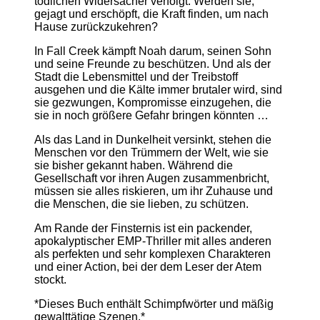
tödlichen Widersacher verfolgt. Werden sie,
gejagt und erschöpft, die Kraft finden, um nach
Hause zurückzukehren?
In Fall Creek kämpft Noah darum, seinen Sohn
und seine Freunde zu beschützen. Und als der
Stadt die Lebensmittel und der Treibstoff
ausgehen und die Kälte immer brutaler wird, sind
sie gezwungen, Kompromisse einzugehen, die
sie in noch größere Gefahr bringen könnten …
Als das Land in Dunkelheit versinkt, stehen die
Menschen vor den Trümmern der Welt, wie sie
sie bisher gekannt haben. Während die
Gesellschaft vor ihren Augen zusammenbricht,
müssen sie alles riskieren, um ihr Zuhause und
die Menschen, die sie lieben, zu schützen.
Am Rande der Finsternis ist ein packender,
apokalyptischer EMP-Thriller mit alles anderen
als perfekten und sehr komplexen Charakteren
und einer Action, bei der dem Leser der Atem
stockt.
*Dieses Buch enthält Schimpfwörter und mäßig
gewalttätige Szenen.*