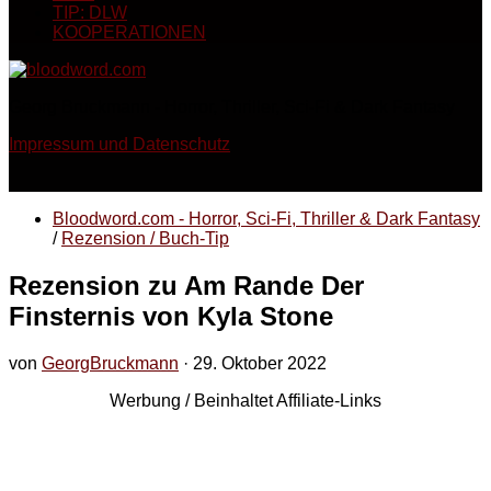
TIP: DLW
KOOPERATIONEN
Georg Bruckmann - Horror, Thriller, Sci-Fi & Dark Fantasy
Impressum und Datenschutz
Bloodword.com - Horror, Sci-Fi, Thriller & Dark Fantasy
/
Rezension / Buch-Tip
Rezension zu Am Rande Der
Finsternis von Kyla Stone
von
GeorgBruckmann
·
29. Oktober 2022
Werbung / Beinhaltet Affiliate-Links