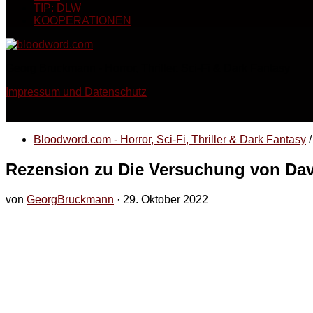
TIP: DLW
KOOPERATIONEN
Georg Bruckmann - Horror, Thriller, Sci-Fi & Dark Fantasy
Impressum und Datenschutz
Bloodword.com - Horror, Sci-Fi, Thriller & Dark Fantasy
/
Rezension zu Die Versuchung von Dav
von
GeorgBruckmann
·
29. Oktober 2022