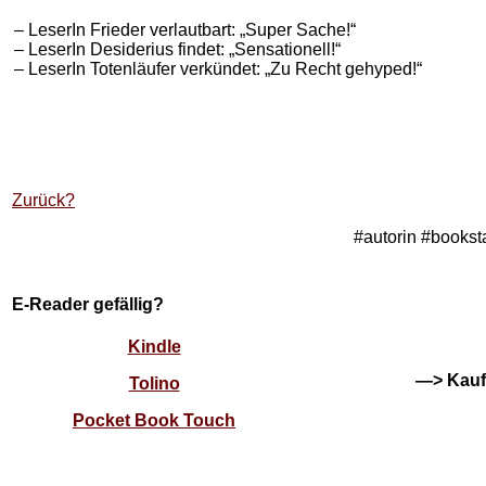
– LeserIn Frieder verlautbart: „Super Sache!“
– LeserIn Desiderius findet: „Sensationell!“
– LeserIn Totenläufer verkündet: „Zu Recht gehyped!“
Zurück?
#autorin #books
E-Reader gefällig?
Kindle
—> Kauft
Tolino
Pocket Book Touch