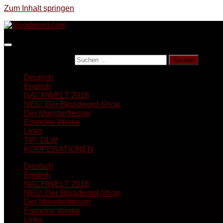
Zum Inhalt springen
Suchen nach:
Deutsch
English
NACHWELT 2018
NEU: Der Bloodword-Shop
Der Monsterfresser
Einzelne Werke
Links
TIP: DLW
KOOPERATIONEN
Deutsch
English
NACHWELT 2018
NEU: Der Bloodword-Shop
Der Monsterfresser
Einzelne Werke
Links