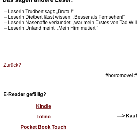
– LeserIn Trudbert sagt: „Brutal!“
– LeserIn Dietbert lässt wissen: „Besser als Fernsehen!“
– LeserIn Nasenaffe verkündet: „war mein Erstes von Tad Wil
– LeserIn Unland meint: „Mein Hirn mutiert!“
Zurück?
#horrornovel #
E-Reader gefällig?
Kindle
—> Kauft
Tolino
Pocket Book Touch