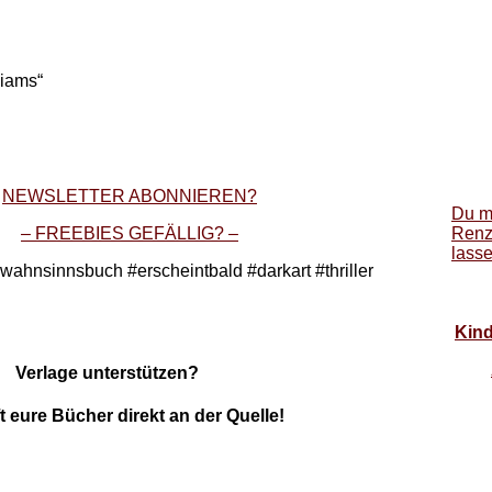
liams“
NEWSLETTER ABONNIEREN?
Du m
– FREEBIES GEFÄLLIG? –
Renz
lass
wahnsinnsbuch #erscheintbald #darkart #thriller
Kind
Verlage unterstützen?
 eure Bücher direkt an der Quelle!