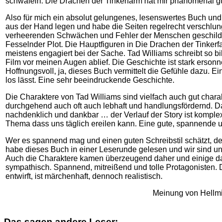
schwafeln. Die Drachen der Tinkerfarm hat mir phänomenal gu
Also für mich ein absolut gelungenes, lesenswertes Buch und
aus der Hand legen und habe die Seiten regelrecht verschlu
verheerenden Schwächen und Fehler der Menschen geschilder
Fesselnder Plot. Die Hauptfiguren in Die Drachen der Tinkerfa
meistens engagiert bei der Sache. Tad Williams schreibt so b
Film vor meinen Augen ablief. Die Geschichte ist stark ersonne
Hoffnungsvoll, ja, dieses Buch vermittelt die Gefühle dazu. E
los lässt. Eine sehr beeindruckende Geschichte.
Die Charaktere von Tad Williams sind vielfach auch gut chara
durchgehend auch oft auch lebhaft und handlungsfördernd. D
nachdenklich und dankbar … der Verlauf der Story ist komplex
Thema dass uns täglich ereilen kann. Eine gute, spannende 
Wer es spannend mag und einen guten Schreibstil schätzt, der 
habe dieses Buch in einer Leserunde gelesen und wir sind uns 
Auch die Charaktere kamen überzeugend daher und einige da
sympathisch. Spannend, mitreißend und tolle Protagonisten. 
entwirft, ist märchenhaft, dennoch realistisch.
Meinung von Hellm
Das sagen andere Leser: