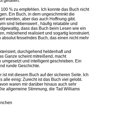
t gefallen.
 100 % zu empfehlen. Ich konnte das Buch nicht
ngen. Ein Buch, in dem ungeschminkt die
t werden, aber das auch Hoffnung gibt.
rm sind liebenswert , häufig relatable und
ildgewaltig, dass das Buch beim Lesen wie ein
n, mitziehend realisiert und sogartig konstruiert.
in absolut fesselndes Buch, das einen nicht mehr
kterisiert, durchgehend heldenhaft und
as Ganze scheint mitreißend, macht
 umgesetzt und intelligent geschrieben. Ein
und runde Geschichte.
ist mit diesem Buch auf der sicheren Seite. Ich
alle einig: Zurecht ist das Buch viel gelobt.
von waren mir darüber hinaus auch sehr
Die allgemeine Stimmung, die Tad Williams
inchen