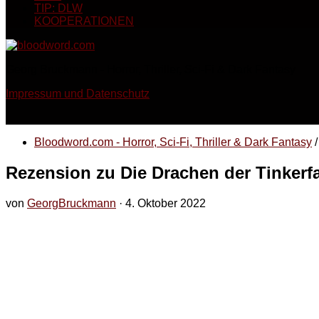
TIP: DLW
KOOPERATIONEN
Georg Bruckmann - Horror, Thriller, Sci-Fi & Dark Fantasy
Impressum und Datenschutz
Bloodword.com - Horror, Sci-Fi, Thriller & Dark Fantasy
/
Rezension zu Die Drachen der Tinkerf
von
GeorgBruckmann
·
4. Oktober 2022