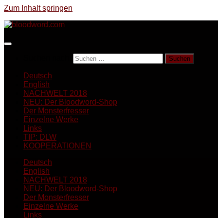
Zum Inhalt springen
Suchen nach:
Deutsch
English
NACHWELT 2018
NEU: Der Bloodword-Shop
Der Monsterfresser
Einzelne Werke
Links
TIP: DLW
KOOPERATIONEN
Deutsch
English
NACHWELT 2018
NEU: Der Bloodword-Shop
Der Monsterfresser
Einzelne Werke
Links