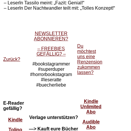
– LeserIn Tassilo meint: „Fazit: Genial!“
– LeserIn Der Nachtwandler teilt mit: „Tolles Konzept!“
NEWSLETTER
ABONNIEREN?
Du
– FREEBIES
möchtest
GEFÄLLIG? –
uns eine
Zurück?
Renzension
#bookstagrammer
zukommen
#superduper
lassen?
#horrorbookstagram
#leseratte
#buecherliebe
Kindle
E-Reader
Unlimited
gefällig?
Abo
Verlage unterstützen?
Kindle
Audible
Abo
—> Kauft eure Bücher
Tolino