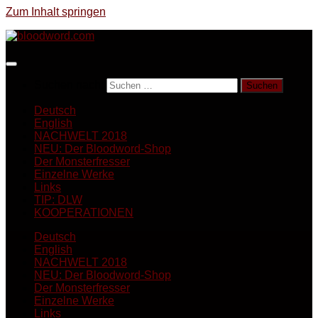
Zum Inhalt springen
Suchen nach:
Deutsch
English
NACHWELT 2018
NEU: Der Bloodword-Shop
Der Monsterfresser
Einzelne Werke
Links
TIP: DLW
KOOPERATIONEN
Deutsch
English
NACHWELT 2018
NEU: Der Bloodword-Shop
Der Monsterfresser
Einzelne Werke
Links