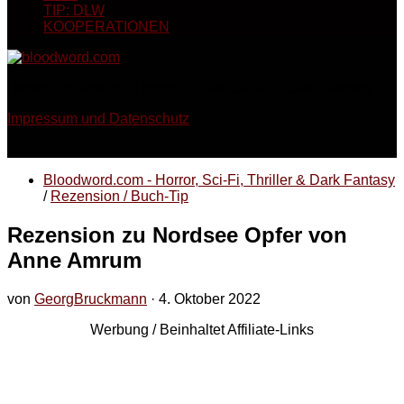
TIP: DLW
KOOPERATIONEN
Georg Bruckmann - Horror, Thriller, Sci-Fi & Dark Fantasy
Impressum und Datenschutz
Bloodword.com - Horror, Sci-Fi, Thriller & Dark Fantasy
/
Rezension / Buch-Tip
Rezension zu Nordsee Opfer von
Anne Amrum
von
GeorgBruckmann
·
4. Oktober 2022
Werbung / Beinhaltet Affiliate-Links