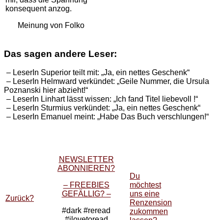
konsequent anzog.
Meinung von Folko
Das sagen andere Leser:
– LeserIn Superior teilt mit: „Ja, ein nettes Geschenk“
– LeserIn Helmward verkündet: „Geile Nummer, die Ursula
Poznanski hier abzieht!“
– LeserIn Linhart lässt wissen: „Ich fand Titel liebevoll !“
– LeserIn Sturmius verkündet: „Ja, ein nettes Geschenk“
– LeserIn Emanuel meint: „Habe Das Buch verschlungen!“
NEWSLETTER
ABONNIEREN?
Du
– FREEBIES
möchtest
GEFÄLLIG? –
uns eine
Zurück?
Renzension
#dark #reread
zukommen
#ilovetoread