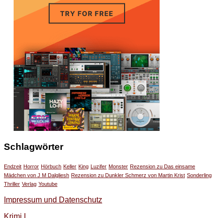
Schlagwörter
Endzeit
Horror
Hörbuch
Keller
King
Luzifer
Monster
Rezension zu Das einsame
Mädchen von J M Dalgliesh
Rezension zu Dunkler Schmerz von Martin Krist
Sonderling
Thriller
Verlag
Youtube
Impressum und Datenschutz
Krimi I