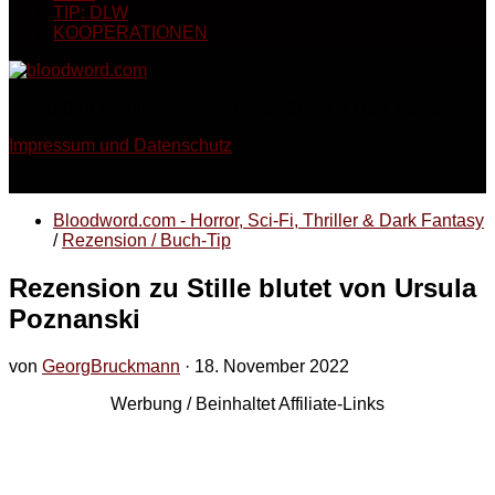
TIP: DLW
KOOPERATIONEN
Georg Bruckmann - Horror, Thriller, Sci-Fi & Dark Fantasy
Impressum und Datenschutz
Bloodword.com - Horror, Sci-Fi, Thriller & Dark Fantasy
/
Rezension / Buch-Tip
Rezension zu Stille blutet von Ursula
Poznanski
von
GeorgBruckmann
·
18. November 2022
Werbung / Beinhaltet Affiliate-Links