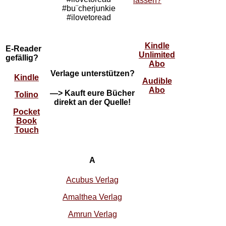
lassen?
#bu¨cherjunkie
#ilovetoread
Kindle
E-Reader
Unlimited
gefällig?
Abo
Verlage unterstützen?
Kindle
Audible
Abo
—> Kauft eure Bücher
Tolino
direkt an der Quelle!
Pocket
Book
Touch
A
Acubus Verlag
Amalthea Verlag
Amrun Verlag