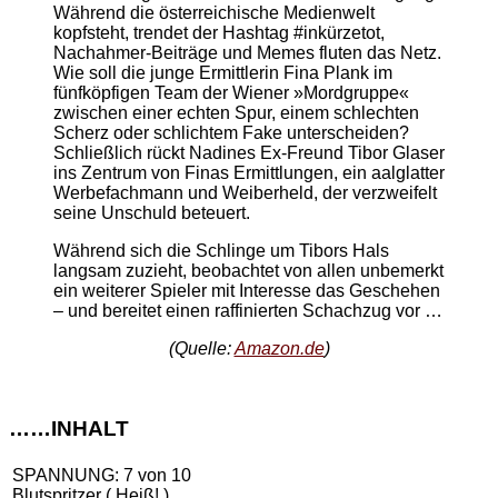
Während die österreichische Medienwelt
kopfsteht, trendet der Hashtag #inkürzetot,
Nachahmer-Beiträge und Memes fluten das Netz.
Wie soll die junge Ermittlerin Fina Plank im
fünfköpfigen Team der Wiener »Mordgruppe«
zwischen einer echten Spur, einem schlechten
Scherz oder schlichtem Fake unterscheiden?
Schließlich rückt Nadines Ex-Freund Tibor Glaser
ins Zentrum von Finas Ermittlungen, ein aalglatter
Werbefachmann und Weiberheld, der verzweifelt
seine Unschuld beteuert.
Während sich die Schlinge um Tibors Hals
langsam zuzieht, beobachtet von allen unbemerkt
ein weiterer Spieler mit Interesse das Geschehen
– und bereitet einen raffinierten Schachzug vor …
(Quelle:
Amazon.de
)
……INHALT
SPANNUNG: 7 von 10
Blutspritzer ( Heiß! )