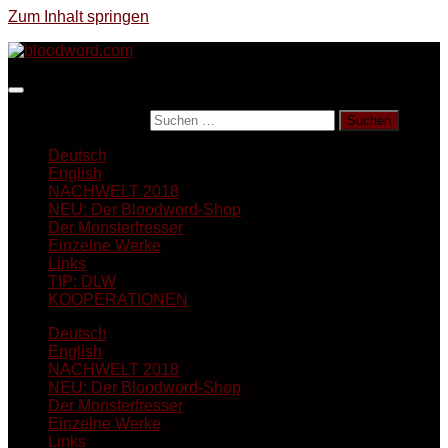
Zum Inhalt springen
Suchen nach:
Deutsch
English
NACHWELT 2018
NEU: Der Bloodword-Shop
Der Monsterfresser
Einzelne Werke
Links
TIP: DLW
KOOPERATIONEN
Deutsch
English
NACHWELT 2018
NEU: Der Bloodword-Shop
Der Monsterfresser
Einzelne Werke
Links