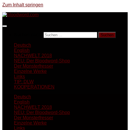
Zum Inhalt springen
Suchen nach:
Deutsch
English
NACHWELT 2018
NEU: Der Bloodword-Shop
Der Monsterfresser
Einzelne Werke
Links
TIP: DLW
KOOPERATIONEN
Deutsch
English
NACHWELT 2018
NEU: Der Bloodword-Shop
Der Monsterfresser
Einzelne Werke
Links