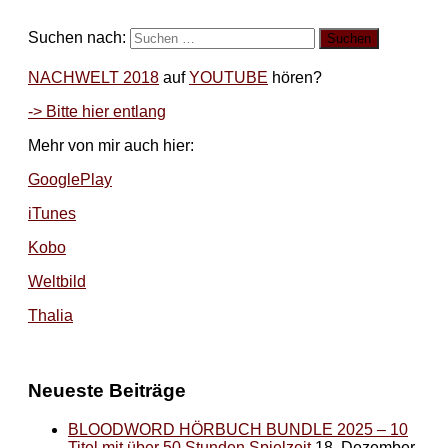
Suchen nach:
NACHWELT 2018
auf
YOUTUBE
hören?
-> Bitte hier entlang
Mehr von mir auch hier:
GooglePlay
iTunes
Kobo
Weltbild
Thalia
Neueste Beiträge
BLOODWORD HÖRBUCH BUNDLE 2025 – 10
Titel mit über 50 Stunden Spielzeit
18. Dezember