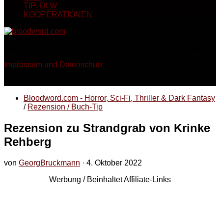
TIP: DLW
KOOPERATIONEN
Georg Bruckmann - Horror, Thriller, Sci-Fi & Dark Fantasy
Impressum und Datenschutz
Bloodword.com - Horror, Sci-Fi, Thriller & Dark Fantasy
/
Rezension / Buch-Tip
Rezension zu Strandgrab von Krinke
Rehberg
von
GeorgBruckmann
·
4. Oktober 2022
Werbung / Beinhaltet Affiliate-Links