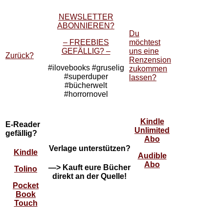
NEWSLETTER
ABONNIEREN?
Du
– FREEBIES
möchtest
GEFÄLLIG? –
uns eine
Zurück?
Renzension
#ilovebooks #gruselig
zukommen
#superduper
lassen?
#bücherwelt
#horrornovel
Kindle
E-Reader
Unlimited
gefällig?
Abo
Verlage unterstützen?
Kindle
Audible
Abo
—> Kauft eure Bücher
Tolino
direkt an der Quelle!
Pocket
Book
Touch