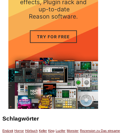
Schlagwörter
Endzeit
Horror
Hörbuch
Keller
King
Luzifer
Monster
Rezension zu Das einsame